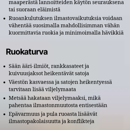
maaperästä lannoitteiden käytön seurauksena
tai suoraan eläimistä
Ruoankulutuksen ilmastovaikutuksia voidaan
vähentää suosimalla mahdollisimman vähän
kuormittavia ruokia ja minimoimalla hävikkiä
Ruokaturva
Sään ääri-ilmiöt, rankkasateet ja
kuivuusjaksot heikentävät satoja
Väestön kasvaessa ja satojen heikentyessä
tarvitaan lisää viljelymaata
Metsää hakataan viljelymaaksi, mikä
pahentaa ilmastonmuutosta entisestään
Epävarmuus ja pula ruoasta lisäävät
ilmastopakolaisuutta ja konflikteja