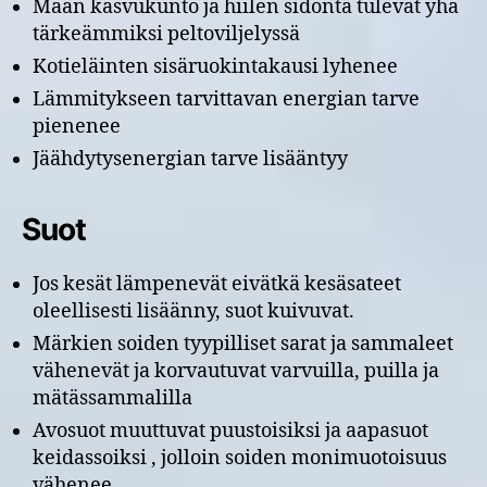
Maan kasvukunto ja hiilen sidonta tulevat yhä
tärkeämmiksi peltoviljelyssä
Kotieläinten sisäruokintakausi lyhenee
Lämmitykseen tarvittavan energian tarve
pienenee
Jäähdytysenergian tarve lisääntyy
Suot
Jos kesät lämpenevät eivätkä kesäsateet
oleellisesti lisäänny, suot kuivuvat.
Märkien soiden tyypilliset sarat ja sammaleet
vähenevät ja korvautuvat varvuilla, puilla ja
mätässammalilla
Avosuot muuttuvat puustoisiksi ja aapasuot
keidassoiksi , jolloin soiden monimuotoisuus
vähenee