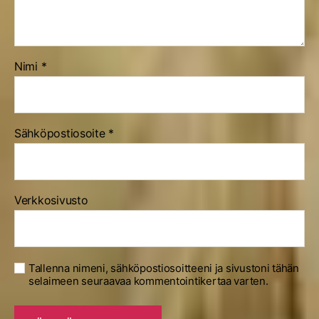
Nimi
*
Sähköpostiosoite
*
Verkkosivusto
Tallenna nimeni, sähköpostiosoitteeni ja sivustoni tähän
selaimeen seuraavaa kommentointikertaa varten.