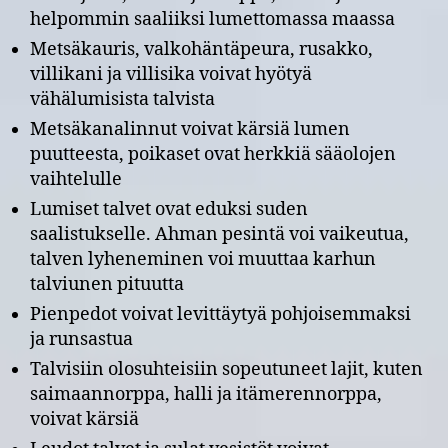
helpommin saaliiksi lumettomassa maassa
Metsäkauris, valkohäntäpeura, rusakko,
villikani ja villisika voivat hyötyä
vähälumisista talvista
Metsäkanalinnut voivat kärsiä lumen
puutteesta, poikaset ovat herkkiä sääolojen
vaihtelulle
Lumiset talvet ovat eduksi suden
saalistukselle. Ahman pesintä voi vaikeutua,
talven lyheneminen voi muuttaa karhun
talviunen pituutta
Pienpedot voivat levittäytyä pohjoisemmaksi
ja runsastua
Talvisiin olosuhteisiin sopeutuneet lajit, kuten
saimaannorppa, halli ja itämerennorppa,
voivat kärsiä