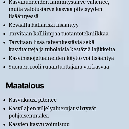
Kasvihuoneiden lämmitystarve vähenee,
mutta valotustarve kasvaa pilvisyyden
lisääntyessä
Keväällä hallariski lisääntyy
Tarvitaan kalliimpaa tuotantotekniikkaa
Tarvitaan lisää talvenkestäviä sekä
kasvitauteja ja tuholaisia kestäviä lajikkeita
Kasvinsuojeluaineiden käyttö voi lisääntyä
Suomen rooli ruuantuottajana voi kasvaa
Maatalous
Kasvukausi pitenee
Kasvilajien viljelyaluerajat siirtyvät
pohjoisemmaksi
Kasvien kasvu voimistuu