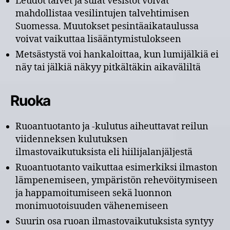
Leudot talvet ja sulat vesistöt voivat
mahdollistaa vesilintujen talvehtimisen
Suomessa. Muutokset pesintäaikataulussa
voivat vaikuttaa lisääntymistulokseen
Metsästystä voi hankaloittaa, kun lumijälkiä ei
näy tai jälkiä näkyy pitkältäkin aikaväliltä
Ruoka
Ruoantuotanto ja -kulutus aiheuttavat reilun
viidenneksen kulutuksen
ilmastovaikutuksista eli hiilijalanjäljestä
Ruoantuotanto vaikuttaa esimerkiksi ilmaston
lämpenemiseen, ympäristön rehevöitymiseen
ja happamoitumiseen sekä luonnon
monimuotoisuuden vähenemiseen
Suurin osa ruoan ilmastovaikutuksista syntyy