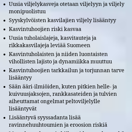
Uusia viljelykasveja otetaan viljelyyn ja viljely
monipuolistuu
Syyskylvöisten kasvilajien viljely lisääntyy
Kasvintuhoojien riski kasvaa
Uusia tuholaislajeja, kasvitauteja ja
rikkakasvilajeja leviää Suomeen
Kasvintuholaisten ja niiden luontaisten
vihollisten lajisto ja dynamiikka muuttuu
Kasvintuhoojien tarkkailun ja torjunnan tarve
lisääntyy
Sään ääri-ilmiöiden, kuten pitkien helle- ja
kuivuusjaksojen, rankkasateiden ja tulvien
aiheuttamat ongelmat peltoviljelylle
lisääntyvät
Lisääntyvä syyssadanta lisää
ravinnehuuhtoumien ja eroosion riskiä