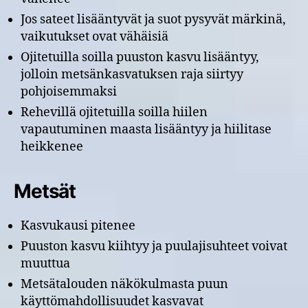
Jos sateet lisääntyvät ja suot pysyvät märkinä,
vaikutukset ovat vähäisiä
Ojitetuilla soilla puuston kasvu lisääntyy,
jolloin metsänkasvatuksen raja siirtyy
pohjoisemmaksi
Rehevillä ojitetuilla soilla hiilen
vapautuminen maasta lisääntyy ja hiilitase
heikkenee
Metsät
Kasvukausi pitenee
Puuston kasvu kiihtyy ja puulajisuhteet voivat
muuttua
Metsätalouden näkökulmasta puun
käyttömahdollisuudet kasvavat