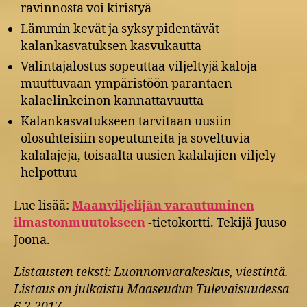
ravinnosta voi kiristyä
Lämmin kevät ja syksy pidentävät
kalankasvatuksen kasvukautta
Valintajalostus sopeuttaa viljeltyjä kaloja
muuttuvaan ympäristöön parantaen
kalaelinkeinon kannattavuutta
Kalankasvatukseen tarvitaan uusiin
olosuhteisiin sopeutuneita ja soveltuvia
kalalajeja, toisaalta uusien kalalajien viljely
helpottuu
Lue lisää:
Maanviljelijän varautuminen
ilmastonmuutokseen
-tietokortti. Tekijä Juuso
Joona.
Listausten teksti: Luonnonvarakeskus, viestintä.
Listaus on julkaistu Maaseudun Tulevaisuudessa
6.2.2017.