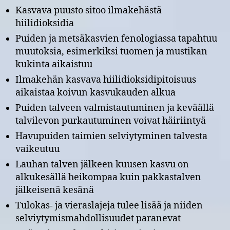
Kasvava puusto sitoo ilmakehästä
hiilidioksidia
Puiden ja metsäkasvien fenologiassa tapahtuu
muutoksia, esimerkiksi tuomen ja mustikan
kukinta aikaistuu
Ilmakehän kasvava hiilidioksidipitoisuus
aikaistaa koivun kasvukauden alkua
Puiden talveen valmistautuminen ja keväällä
talvilevon purkautuminen voivat häiriintyä
Havupuiden taimien selviytyminen talvesta
vaikeutuu
Lauhan talven jälkeen kuusen kasvu on
alkukesällä heikompaa kuin pakkastalven
jälkeisenä kesänä
Tulokas- ja vieraslajeja tulee lisää ja niiden
selviytymismahdollisuudet paranevat