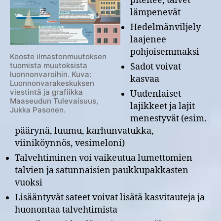
pitenee, talvet
lämpenevät
Hedelmänviljely
laajenee
pohjoisemmaksi
Kooste ilmastonmuutoksen
tuomista muutoksista
Sadot voivat
luonnonvaroihin. Kuva:
kasvaa
Luonnonvarakeskuksen
viestintä ja grafiikka
Uudenlaiset
Maaseudun Tulevaisuus,
lajikkeet ja lajit
Jukka Pasonen.
menestyvät (esim.
päärynä, luumu, karhunvatukka,
viiniköynnös, vesimeloni)
Talvehtiminen voi vaikeutua lumettomien
talvien ja satunnaisien paukkupakkasten
vuoksi
Lisääntyvät sateet voivat lisätä kasvitauteja ja
huonontaa talvehtimista