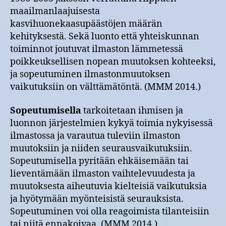
maailmanlaajuisesta
kasvihuonekaasupäästöjen määrän
kehityksestä. Sekä luonto että yhteiskunnan
toiminnot joutuvat ilmaston lämmetessä
poikkeuksellisen nopean muutoksen kohteeksi,
ja sopeutuminen ilmastonmuutoksen
vaikutuksiin on välttämätöntä. (MMM 2014.)
Sopeutumisella
tarkoitetaan ihmisen ja
luonnon järjestelmien kykyä toimia nykyisessä
ilmastossa ja varautua tuleviin ilmaston
muutoksiin ja niiden seurausvaikutuksiin.
Sopeutumisella pyritään ehkäisemään tai
lieventämään ilmaston vaihtelevuudesta ja
muutoksesta aiheutuvia kielteisiä vaikutuksia
ja hyötymään myönteisistä seurauksista.
Sopeutuminen voi olla reagoimista tilanteisiin
tai niitä ennakoivaa. (MMM 2014.)