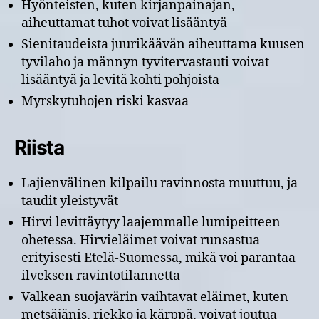
Hyönteisten, kuten kirjanpainajan,
aiheuttamat tuhot voivat lisääntyä
Sienitaudeista juurikäävän aiheuttama kuusen
tyvilaho ja männyn tyvitervastauti voivat
lisääntyä ja levitä kohti pohjoista
Myrskytuhojen riski kasvaa
Riista
Lajienvälinen kilpailu ravinnosta muuttuu, ja
taudit yleistyvät
Hirvi levittäytyy laajemmalle lumipeitteen
ohetessa. Hirvieläimet voivat runsastua
erityisesti Etelä-Suomessa, mikä voi parantaa
ilveksen ravintotilannetta
Valkean suojavärin vaihtavat eläimet, kuten
metsäjänis, riekko ja kärppä, voivat joutua