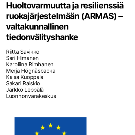
Huoltovarmuutta ja resilienssiä
ruokajärjestelmään (ARMAS) –
valtakunnallinen
tiedonvälityshanke
Riitta Savikko
Sari Himanen
Karoliina Rimhanen
Merja Högnäsbacka
Kaisa Kuoppala
Sakari Raiskio
Jarkko Leppälä
Luonnonvarakeskus