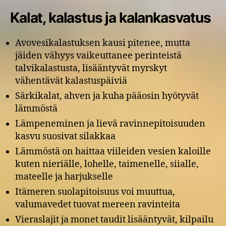
Kalat, kalastus ja kalankasvatus
Avovesikalastuksen kausi pitenee, mutta
jäiden vähyys vaikeuttanee perinteistä
talvikalastusta, lisääntyvät myrskyt
vähentävät kalastuspäiviä
Särkikalat, ahven ja kuha pääosin hyötyvät
lämmöstä
Lämpeneminen ja lievä ravinnepitoisuuden
kasvu suosivat silakkaa
Lämmöstä on haittaa viileiden vesien kaloille
kuten nieriälle, lohelle, taimenelle, siialle,
mateelle ja harjukselle
Itämeren suolapitoisuus voi muuttua,
valumavedet tuovat mereen ravinteita
Vieraslajit ja monet taudit lisääntyvät, kilpailu