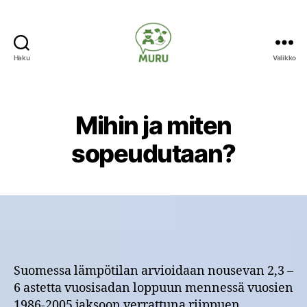
Haku
Valikko
Ilmastonmuutokseen
varautuminen
maataloudessa
Mihin ja miten
sopeudutaan?
Suomessa lämpötilan arvioidaan nousevan 2,3 –
6 astetta vuosisadan loppuun mennessä vuosien
1986-2005 jaksoon verrattuna riippuen