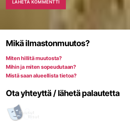
Mikä ilmastonmuutos?
Miten hillitä muutosta?
Mihin ja miten sopeudutaan?
Mistä saan alueellista tietoa?
Ota yhteyttä / lähetä palautetta