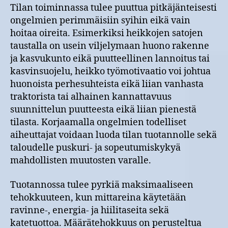
Tilan toiminnassa tulee puuttua pitkäjänteisesti
ongelmien perimmäisiin syihin eikä vain
hoitaa oireita. Esimerkiksi heikkojen satojen
taustalla on usein viljelymaan huono rakenne
ja kasvukunto eikä puutteellinen lannoitus tai
kasvinsuojelu, heikko työmotivaatio voi johtua
huonoista perhesuhteista eikä liian vanhasta
traktorista tai alhainen kannattavuus
suunnittelun puutteesta eikä liian pienestä
tilasta. Korjaamalla ongelmien todelliset
aiheuttajat voidaan luoda tilan tuotannolle sekä
taloudelle puskuri- ja sopeutumiskykyä
mahdollisten muutosten varalle.
Tuotannossa tulee pyrkiä maksimaaliseen
tehokkuuteen, kun mittareina käytetään
ravinne-, energia- ja hiilitaseita sekä
katetuottoa. Määrätehokkuus on perusteltua