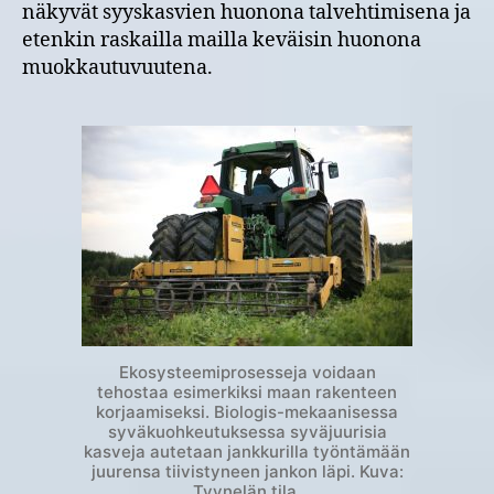
näkyvät syyskasvien huonona talvehtimisena ja
etenkin raskailla mailla keväisin huonona
muokkautuvuutena.
Ekosysteemiprosesseja voidaan
tehostaa esimerkiksi maan rakenteen
korjaamiseksi. Biologis-mekaanisessa
syväkuohkeutuksessa syväjuurisia
kasveja autetaan jankkurilla työntämään
juurensa tiivistyneen jankon läpi. Kuva:
Tyynelän tila.