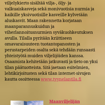
viljelykierto sisältää vilja-, öljy- ja
valkuaiskasveja sekä monivuotisia nurmia ja
kaikille yksivuotisille kasveille kylvetään
aluskasvit. Maan rakennetta korjataan
maanparannuskuidun ja
viherlannoitusnurmien syväkuohkeutuksen
avulla. Tilalla pyritään kriittiseen
omavaraisuuteen tuotantopanosten ja
perustarpeiden osalta sekä tehdään runsaasti
yhteistyötä muiden viljelijöiden kanssa.
Osaamista kehitetään jatkuvasti ja tieto on yksi
tilan päätuotteista. Sitä jaetaan esitelmien,
lehtikirjoitusten sekä tilan internet-sivujen
kautta osoitteessa
www.tyynelantila.fi
Maanviljelijän