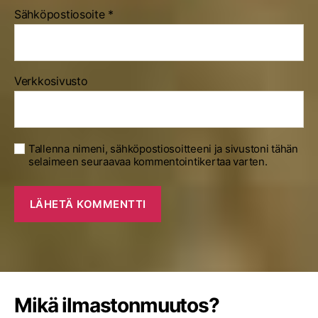
Sähköpostiosoite
*
Verkkosivusto
Tallenna nimeni, sähköpostiosoitteeni ja sivustoni tähän
selaimeen seuraavaa kommentointikertaa varten.
Mikä ilmastonmuutos?