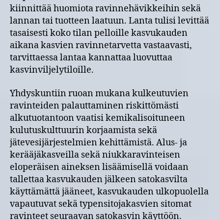
kiinnittää huomiota ravinnehävikkeihin sekä
lannan tai tuotteen laatuun. Lanta tulisi levittää
tasaisesti koko tilan pelloille kasvukauden
aikana kasvien ravinnetarvetta vastaavasti,
tarvittaessa lantaa kannattaa luovuttaa
kasvinviljelytiloille.
Yhdyskuntiin ruoan mukana kulkeutuvien
ravinteiden palauttaminen riskittömästi
alkutuotantoon vaatisi kemikalisoituneen
kulutuskulttuurin korjaamista sekä
jätevesijärjestelmien kehittämistä. Alus- ja
kerääjäkasveilla sekä niukkaravinteisen
eloperäisen aineksen lisäämisellä voidaan
tallettaa kasvukauden jälkeen satokasvilta
käyttämättä jääneet, kasvukauden ulkopuolella
vapautuvat sekä typensitojakasvien sitomat
ravinteet seuraavan satokasvin käyttöön.