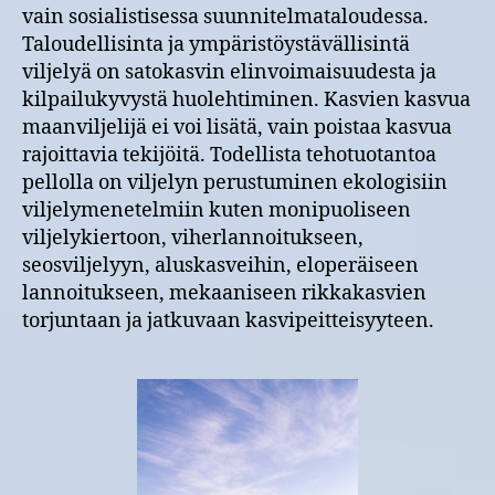
vain sosialistisessa suunnitelmataloudessa.
Taloudellisinta ja ympäristöystävällisintä
viljelyä on satokasvin elinvoimaisuudesta ja
kilpailukyvystä huolehtiminen. Kasvien kasvua
maanviljelijä ei voi lisätä, vain poistaa kasvua
rajoittavia tekijöitä. Todellista tehotuotantoa
pellolla on viljelyn perustuminen ekologisiin
viljelymenetelmiin kuten monipuoliseen
viljelykiertoon, viherlannoitukseen,
seosviljelyyn, aluskasveihin, eloperäiseen
lannoitukseen, mekaaniseen rikkakasvien
torjuntaan ja jatkuvaan kasvipeitteisyyteen.