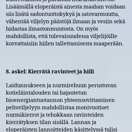
Lisäämällä eloperäistä ainesta maahan voidaan
siis lisätä sadontuottokykyä ja satovarmuutta,
vähentää viljelyn päästöjä ilmaan ja vesiin sekä
hidastaa ilmastonmuutosta. On myös
mahdollista, että tulevaisuudessa viljelijöille
korvattaisiin hiilen tallettamisesta maaperään.
8. askel: Kierrätä ravinteet ja hiili
Laidunnukseen ja nurmirehuun perustuvan
kotieläintalouden tai hajautetun
bioenergiantuotannon yhteensovittaminen
peltoviljelyyn mahdollistaa monivuotiset
nurmikierrot ja tehokkaan ravinteiden
kierrätyksen tilan sisällä. Lannan ja
eloperäisten lannoitteiden käsittelyssä tulisi