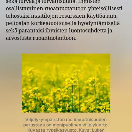
sekä turvaa ja turvallisuutta. Ihmisten
osallistaminen ruoantuotantoon yhteisöllisesti
tehostaisi maatilojen resurssien käyttöä mm.
peltoalan korkeatuottoisella hyödyntämisellä
sekä parantaisi ihmisten luontosuhdetta ja
arvostusta ruoantuotantoon.
Viljely-ympäristön monimuotoisuuden
perustana on monipuolinen viljelykierto.
Kuvassa rypsikasvusto. Kuva: Luken