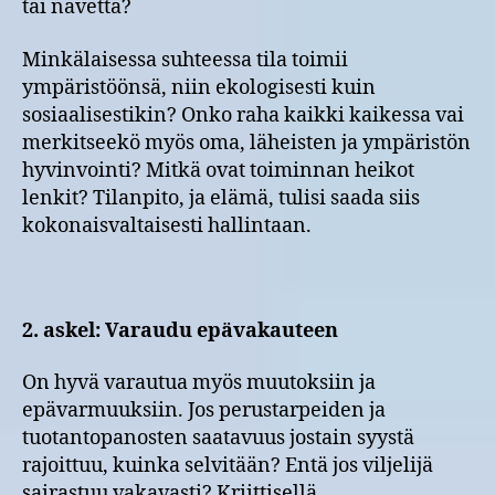
tai navetta?
Minkälaisessa suhteessa tila toimii
ympäristöönsä, niin ekologisesti kuin
sosiaalisestikin? Onko raha kaikki kaikessa vai
merkitseekö myös oma, läheisten ja ympäristön
hyvinvointi? Mitkä ovat toiminnan heikot
lenkit? Tilanpito, ja elämä, tulisi saada siis
kokonaisvaltaisesti hallintaan.
2. askel: Varaudu epävakauteen
On hyvä varautua myös muutoksiin ja
epävarmuuksiin. Jos perustarpeiden ja
tuotantopanosten saatavuus jostain syystä
rajoittuu, kuinka selvitään? Entä jos viljelijä
sairastuu vakavasti? Kriittisellä