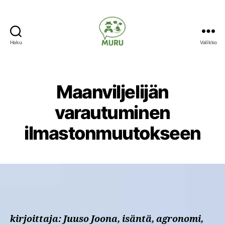
Haku
Valikko
Ilmastonmuutokseen
varautuminen
maataloudessa
Maanviljelijän
varautuminen
ilmastonmuutokseen
kirjoittaja: Juuso Joona, isäntä, agronomi,