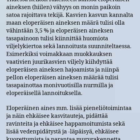
aineksen (hiilen) vähyys on monin paikoin
satoa rajoittava tekijä. Kasvien kasvun kannalta
maan eloperäisen aineksen määrä tulisi olla
vähintään 3,5 % ja eloperäisen aineksen
tasapainoon tulisi kiinnittää huomiota
viljelykiertoa sekä lannoitusta suunniteltaessa.
Esimerkiksi voimakkaan muokkauksen
vaativien juurikasvien viljely kiihdyttää
eloperäisen aineksen hajoamista ja niinpä
pellon eloperäisen aineksen määrää tulisi
tasapainottaa monivuotisilla nurmilla ja
eloperäisellä lannoituksella.
Eloperäinen aines mm. lisää pieneliötoimintaa
ja näin ehkäisee kasvitauteja, pidättää
ravinteita ja ehkäisee happamoitumista sekä
lisää vedenpidätystä ja -läpäisyä, ehkäisee
kuorettumista ja parantaa mururakennetta.