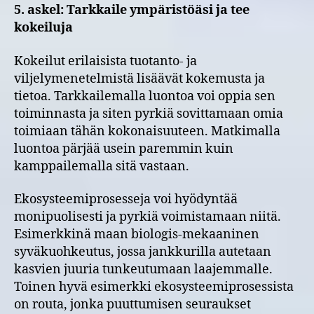
5. askel: Tarkkaile ympäristöäsi ja tee
kokeiluja
Kokeilut erilaisista tuotanto- ja
viljelymenetelmistä lisäävät kokemusta ja
tietoa. Tarkkailemalla luontoa voi oppia sen
toiminnasta ja siten pyrkiä sovittamaan omia
toimiaan tähän kokonaisuuteen. Matkimalla
luontoa pärjää usein paremmin kuin
kamppailemalla sitä vastaan.
Ekosysteemiprosesseja voi hyödyntää
monipuolisesti ja pyrkiä voimistamaan niitä.
Esimerkkinä maan biologis-mekaaninen
syväkuohkeutus, jossa jankkurilla autetaan
kasvien juuria tunkeutumaan laajemmalle.
Toinen hyvä esimerkki ekosysteemiprosessista
on routa, jonka puuttumisen seuraukset