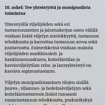
10. askel: Tee yhteistyötä ja monipuolista
toimintaa
Yhteistyöllä viljelijöiden sekä eri
tuotantosuuntien ja jalostusketjun osien välillä
voidaan lisätä viljelyn mielekkyyttä, tuotannon
tehokkuutta ja kasvattaa tuotannon arvoa sekä
joustavuutta. Esimerkkeinä voidaan mainita
viljelijöiden markkinointi- ja
hankintaosuuskunta, kotieläintilan ja
kasvinviljelytilan rehu- ja lantayhteistyö tai
kasvien sopimustuotanto.
Viljelyn monipuolistaminen tilojen sisällä
juures-, vihannes- ja hedelmäviljelyyn sekä
kotieläintuotantoon lisäisi runsaasti
ruoantuotannon tehokkuutta, puskurikykyä