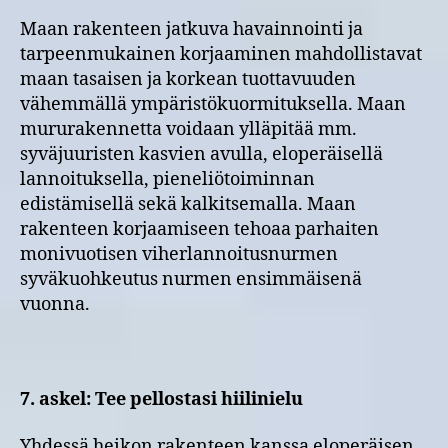
Maan rakenteen jatkuva havainnointi ja
tarpeenmukainen korjaaminen mahdollistavat
maan tasaisen ja korkean tuottavuuden
vähemmällä ympäristökuormituksella. Maan
mururakennetta voidaan ylläpitää mm.
syväjuuristen kasvien avulla, eloperäisellä
lannoituksella, pieneliötoiminnan
edistämisellä sekä kalkitsemalla. Maan
rakenteen korjaamiseen tehoaa parhaiten
monivuotisen viherlannoitusnurmen
syväkuohkeutus nurmen ensimmäisenä
vuonna.
7. askel: Tee pellostasi hiilinielu
Yhdessä heikon rakenteen kanssa eloperäisen