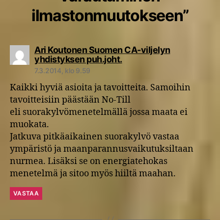
ilmastonmuutokseen”
Ari Koutonen Suomen CA-viljelyn
sanoo:
yhdistyksen puh.joht.
7.3.2014, klo 9.59
Kaikki hyviä asioita ja tavoitteita. Samoihin
tavoitteisiin päästään No-Till
eli suorakylvömenetelmällä jossa maata ei
muokata.
Jatkuva pitkäaikainen suorakylvö vastaa
ympäristö ja maanparannusvaikutuksiltaan
nurmea. Lisäksi se on energiatehokas
menetelmä ja sitoo myös hiiltä maahan.
VASTAA