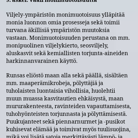
9. askel: Vaali monimuotoisuutta
Viljely-ympäristön monimuotoisuus ylläpitää
monia luonnon omia prosesseja sekä toimii
turvana äkillisiä ympäristön muutoksia
vastaan. Monimuotoisuuden perustana on mm.
monipuolinen viljelykierto, seosviljely,
aluskasvit sekä kemiallisten torjunta-aineiden
harkinnanvarainen käyttö.
Runsas eliöstö maan alla sekä päällä, sisältäen
mm. maaperämikrobeja, pölyttäjiä ja
tuholaisten luontaisia vihollisia, huolehtii
muun muassa kasvitautien ehkäisystä, maan
mururakenteesta, ravinteiden vapauttamisesta,
tuhohyönteisten torjunnasta ja pölyttämisestä.
Puukujanteet sekä piennarnurmet ja -pusikot
kuhisevat elämää ja toimivat myös tuulisuojina,
mikä voi lisätä satoja merkittävästi lämpö- ja