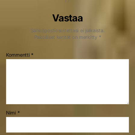
Vastaa
Sähköpostiosoitettasi ei julkaista.
Pakolliset kentät on merkitty
*
Kommentti
*
Nimi
*