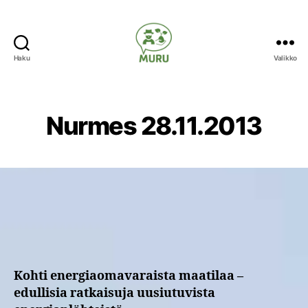
Haku
Valikko
Ilmastonmuutokseen
varautuminen
maataloudessa
Nurmes 28.11.2013
Kohti energiaomavaraista maatilaa –
edullisia ratkaisuja uusiutuvista