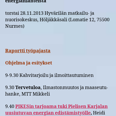
energianlähteistä
torstai 28.11.2013 Hyvärilän matkailu- ja
nuorisokeskus, Höljäkkäsali (Lomatie 12, 75500
Nurmes)
Raportti työpajasta
Ohjelma ja esitykset
9-9.30 Kahvitarjoilu ja ilmoittautuminen
9.30
Tervetuloa
, Ilmastonmuutos ja maaseutu-
hanke, MTT Mikkeli
9.40
PIKESin tarjoama tuki Pielisen Karjalan
uusiutuvan energian edistämistyölle
,
Heidi