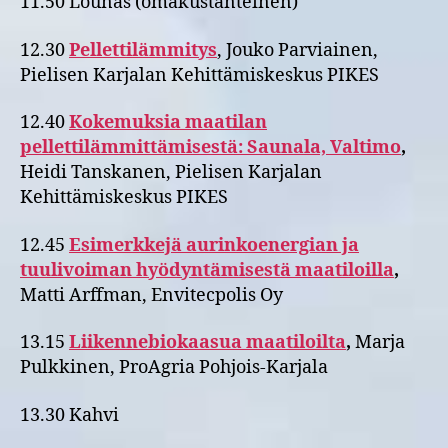
11.50 Lounas (omakustanteinen)
12.30
Pellettilämmitys
, Jouko Parviainen,
Pielisen Karjalan Kehittämiskeskus PIKES
12.40
Kokemuksia maatilan
pellettilämmittämisestä: Saunala, Valtimo
,
Heidi Tanskanen, Pielisen Karjalan
Kehittämiskeskus PIKES
12.45
Esimerkkejä aurinkoenergian ja
tuulivoiman hyödyntämisestä maatiloilla
,
Matti Arffman, Envitecpolis Oy
13.15
Liikennebiokaasua maatiloilta
,
Marja
Pulkkinen, ProAgria Pohjois-Karjala
13.30 Kahvi