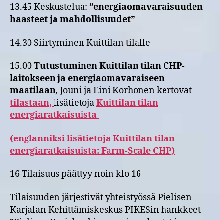
13.45 Keskustelua:
”energiaomavaraisuuden
haasteet ja mahdollisuudet”
14.30 Siirtyminen Kuittilan tilalle
15.00
T
utustuminen Kuittilan tilan CHP-
laitokseen ja energiaomavaraiseen
maatilaan,
Jouni ja Eini Korhonen kertovat
tilastaan,
lisätietoja
Kuittilan tilan
energiaratkaisuista
(englanniksi lisätietoja Kuittilan tilan
energiaratkaisuista: Farm-Scale CHP)
16 Tilaisuus päättyy noin klo 16
Tilaisuuden järjestivät yhteistyössä Pielisen
Karjalan Kehittämiskeskus PIKESin hankkeet