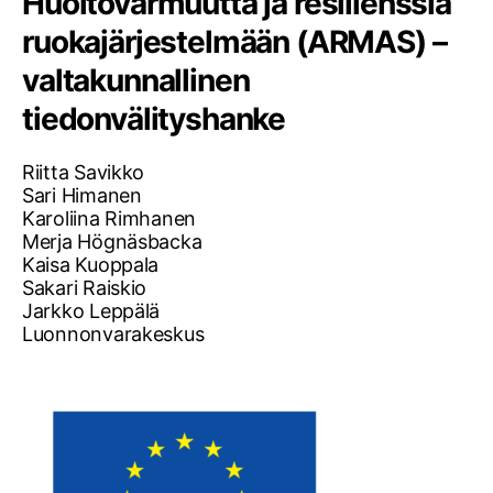
Huoltovarmuutta ja resilienssiä
ruokajärjestelmään (ARMAS) –
valtakunnallinen
tiedonvälityshanke
Riitta Savikko
Sari Himanen
Karoliina Rimhanen
Merja Högnäsbacka
Kaisa Kuoppala
Sakari Raiskio
Jarkko Leppälä
Luonnonvarakeskus