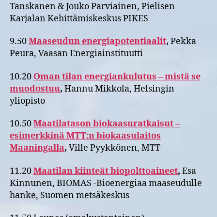
Tanskanen & Jouko Parviainen, Pielisen
Karjalan Kehittämiskeskus PIKES
9.50
Maaseudun energiapotentiaalit
,
Pekka
Peura, Vaasan Energiainstituutti
10.20
Oman tilan energiankulutus – mistä se
muodostuu
,
Hannu Mikkola, Helsingin
yliopisto
10.50
Maatilatason biokaasuratkaisut –
esimerkkinä MTT:n biokaasulaitos
Maaningalla
,
Ville Pyykkönen, MTT
11.20
Maatilan kiinteät biopolttoaineet
,
Esa
Kinnunen, BIOMAS -Bioenergiaa maaseudulle
hanke, Suomen metsäkeskus