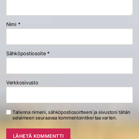
Nimi
*
Sähköpostiosoite
*
Verkkosivusto
Tallenna nimeni, sähköpostiosoitteeni ja sivustoni tähän
selaimeen seuraavaa kommentointikertaa varten.