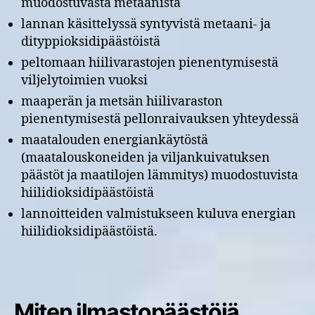
muodostuvasta metaanista
lannan käsittelyssä syntyvistä metaani- ja
dityppioksidipäästöistä
peltomaan hiilivarastojen pienentymisestä
viljelytoimien vuoksi
maaperän ja metsän hiilivaraston
pienentymisestä pellonraivauksen yhteydessä
maatalouden energiankäytöstä
(maatalouskoneiden ja viljankuivatuksen
päästöt ja maatilojen lämmitys) muodostuvista
hiilidioksidipäästöistä
lannoitteiden valmistukseen kuluva energian
hiilidioksidipäästöistä.
Miten ilmastopäästöjä