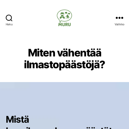
Haku
Valikko
Ilmastonmuutokseen
varautuminen
maataloudessa
Miten vähentää
ilmastopäästöjä?
Mistä