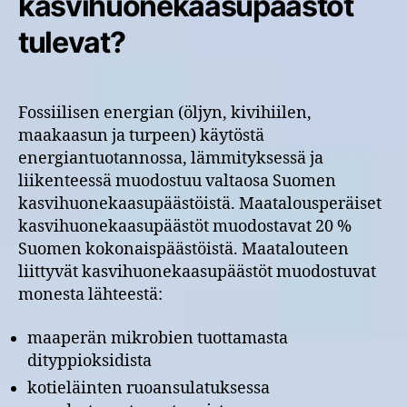
kasvihuonekaasupäästöt
tulevat?
Fossiilisen energian (öljyn, kivihiilen,
maakaasun ja turpeen) käytöstä
energiantuotannossa, lämmityksessä ja
liikenteessä muodostuu valtaosa Suomen
kasvihuonekaasupäästöistä. Maatalousperäiset
kasvihuonekaasupäästöt muodostavat 20 %
Suomen kokonaispäästöistä. Maatalouteen
liittyvät kasvihuonekaasupäästöt muodostuvat
monesta lähteestä:
maaperän mikrobien tuottamasta
dityppioksidista
kotieläinten ruoansulatuksessa