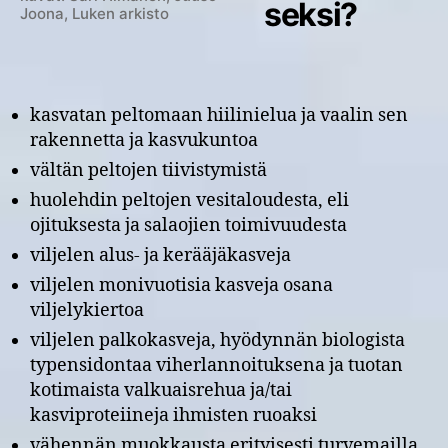
seksi?
Joona, Luken arkisto
kasvatan peltomaan hiilinielua ja vaalin sen
rakennetta ja kasvukuntoa
vältän peltojen tiivistymistä
huolehdin peltojen vesitaloudesta, eli
ojituksesta ja salaojien toimivuudesta
viljelen alus- ja kerääjäkasveja
viljelen monivuotisia kasveja osana
viljelykiertoa
viljelen palkokasveja, hyödynnän biologista
typensidontaa viherlannoituksena ja tuotan
kotimaista valkuaisrehua ja/tai
kasviproteiineja ihmisten ruoaksi
vähennän muokkausta erityisesti turvemailla