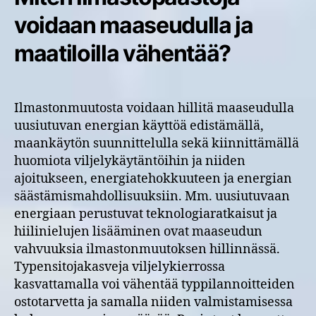
voidaan maaseudulla ja
maatiloilla vähentää?
Ilmastonmuutosta voidaan hillitä maaseudulla
uusiutuvan energian käyttöä edistämällä,
maankäytön suunnittelulla sekä kiinnittämällä
huomiota viljelykäytäntöihin ja niiden
ajoitukseen, energiatehokkuuteen ja energian
säästämismahdollisuuksiin. Mm. uusiutuvaan
energiaan perustuvat teknologiaratkaisut ja
hiilinielujen lisääminen ovat maaseudun
vahvuuksia ilmastonmuutoksen hillinnässä.
Typensitojakasveja viljelykierrossa
kasvattamalla voi vähentää typpilannoitteiden
ostotarvetta ja samalla niiden valmistamisessa