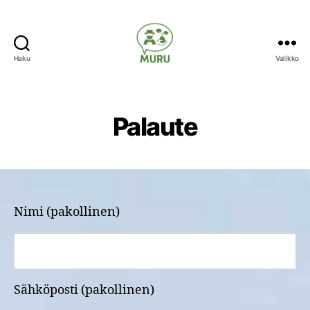
Haku
Valikko
Ilmastonmuutokseen
varautuminen
maataloudessa
Palaute
Nimi (pakollinen)
Sähköposti (pakollinen)