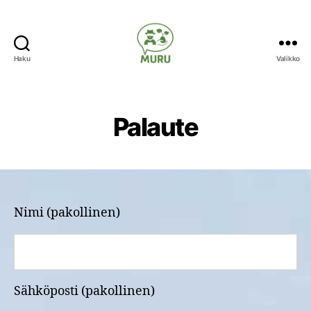
Haku
Valikko
Ilmastonmuutokseen
varautuminen
maataloudessa
Palaute
Nimi (pakollinen)
Sähköposti (pakollinen)