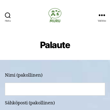
Haku
Valikko
Ilmastonmuutokseen
varautuminen
maataloudessa
Palaute
Nimi (pakollinen)
Sähköposti (pakollinen)