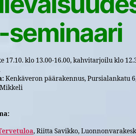
ulevaisuude
 -seminaari
e 17.10. klo 13.00-16.00, kahvitarjoilu klo 12.
n
a:
Kenkäveron päärakennus, Pursialankatu 6
Mikkeli
ma:
Tervetuloa
, Riitta Savikko, Luonnonvarakes