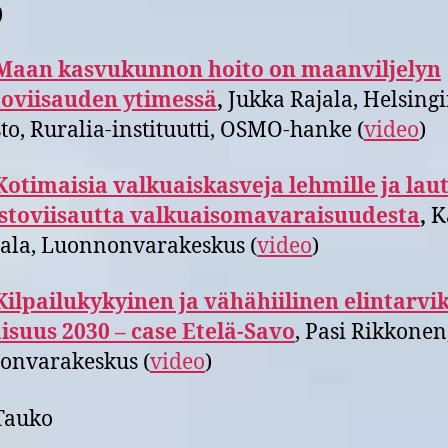
)
Maan kasvukunnon hoito on maanviljelyn
toviisauden ytimessä
,
Jukka Rajala, Helsing
sto, Ruralia-instituutti, OSMO-hanke (
video
)
Kotimaisia valkuaiskasveja lehmille ja laut
astoviisautta valkuaisomavaraisuudesta
,
K
ala, Luonnonvarakeskus (
video
)
Kilpailukykyinen ja vähähiilinen elintarvi
isuus 2030 – case Etelä-Savo
, Pasi Rikkonen
onvarakeskus (
video
)
Tauko