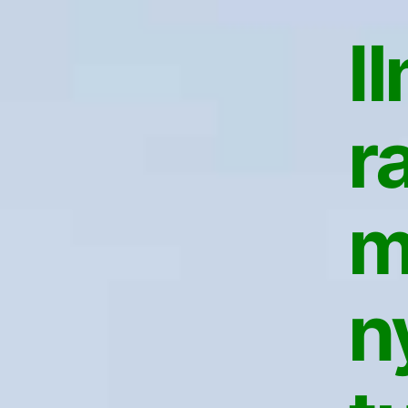
I
r
m
n