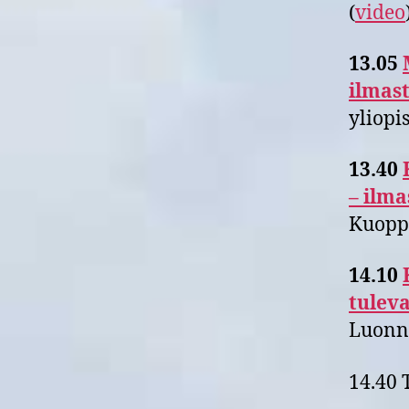
(
video
13.05
ilmas
yliopi
13.40
– ilm
Kuopp
14.10
tuleva
Luonn
14.40 