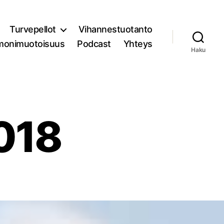
Turvepellot
Vihannestuotanto
monimuotoisuus
Podcast
Yhteys
Haku
2018