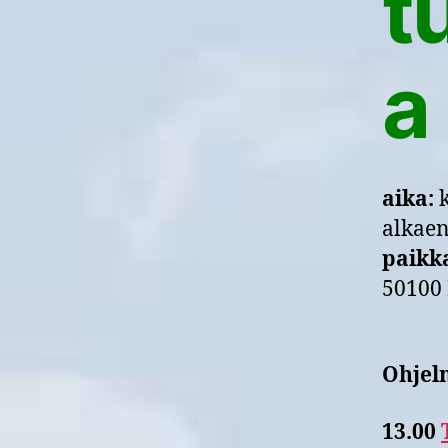
t
a
aika:
k
alkae
paikk
50100 
Ohjel
13.00