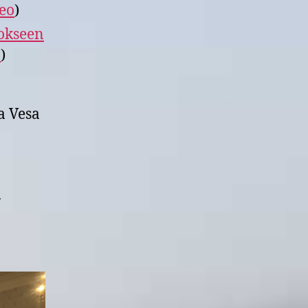
eo
)
okseen
o
)
a Vesa
ä