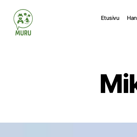
Etusivu
Han
Ilmastonmuutokseen
varautuminen
maataloudessa
Mik