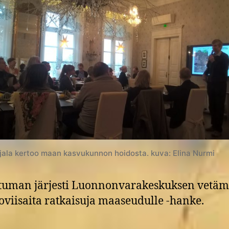
jala kertoo maan kasvukunnon hoidosta. kuva: Elina Nurmi
tuman järjesti Luonnonvarakeskuksen vetä
oviisaita ratkaisuja maaseudulle -hanke.