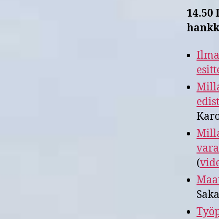
14.50 
hankk
Ilma
esitt
Mill
edis
Karo
Mill
vara
(
vid
Maat
Saka
Työp