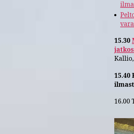
ilma
Pelt
vara
15.30
jatkos
Kallio
15.40
ilmast
16.00 