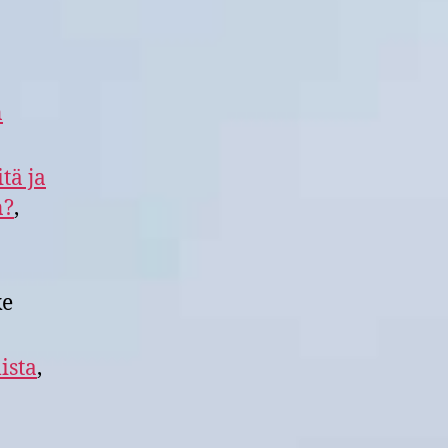
n
tä ja
n?
,
ke
ista
,