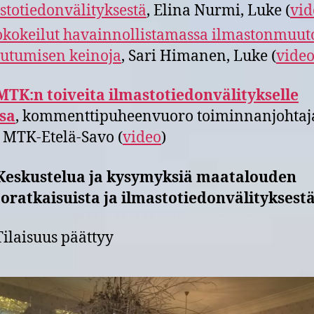
stotiedonvälityksestä
, Elina Nurmi, Luke (
vid
okokeilut havainnollistamassa ilmastonmuut
utumisen keinoja
, Sari Himanen, Luke (
vide
MTK:n toiveita ilmastotiedonvälitykselle
sa
, kommenttipuheenvuoro toiminnanjohtaj
, MTK-Etelä-Savo (
video
)
 Keskustelua ja kysymyksiä maatalouden
oratkaisuista ja ilmastotiedonvälityksest
Tilaisuus päättyy