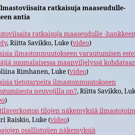
Ilmastoviisaita ratkaisuja maaseudulle-
een antia
stoviisaita ratkaisuja maaseudulle -hankkee
ely
, Riitta Savikko, Luke (
video
)
aisia ilmastonmuutokseen varautumisen estei
täjiä suomalaisessa maanviljelyssä kohdataa
liina Rimhanen, Luke (
video
)
aisia tietotarpeita ilmastonmuutokseen
utumisesta neuvojilla on?
, Riitta Savikko, Lu
eo
)
ilaverkoston tilojen näkemyksiä ilmastotoim
ri Raiskio, Luke (
video
)
ajojen osallistujien näkemyksiä