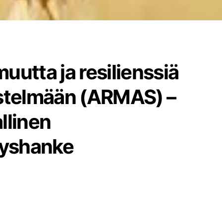
uutta ja resilienssiä
estelmään (ARMAS) –
llinen
tyshanke
a