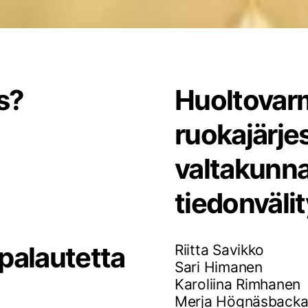
s?
Huoltovarm
ruokajärj
valtakunna
tiedonväli
 palautetta
Riitta Savikko
Sari Himanen
Karoliina Rimhanen
Merja Högnäsback