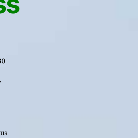
ss
30
,
kus