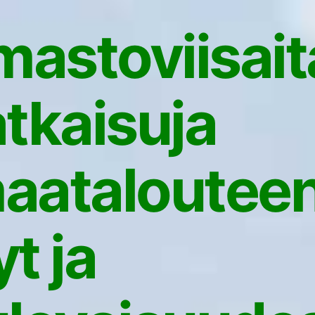
lmastoviisait
atkaisuja
aataloutee
yt ja