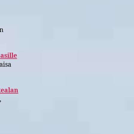
in
asille
aisa
kealan
,