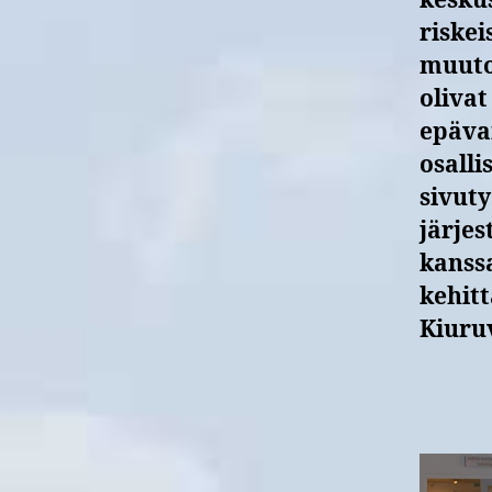
kesku
riskei
muuto
olivat
epäva
osalli
sivuty
järje
kanss
kehit
Kiuru