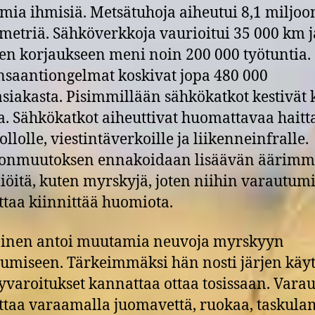
ia ihmisiä. Metsätuhoja aiheutui 8,1 miljoo
metriä. Sähköverkkoja vaurioitui 35 000 km j
en korjaukseen meni noin 200 000 työtuntia.
saantiongelmat koskivat jopa 480 000
siakasta. Pisimmillään sähkökatkot kestivät 
a. Sähkökatkot aiheuttivat huomattavaa haitt
llolle, viestintäverkoille ja liikenneinfralle.
tonmuutoksen ennakoidaan lisäävän äärimm
iöitä, kuten myrskyjä, joten niihin varautum
taa kiinnittää huomiota.
ainen antoi muutamia neuvoja myrskyyn
umiseen. Tärkeimmäksi hän nosti järjen käy
varoitukset kannattaa ottaa tosissaan. Vara
taa varaamalla juomavettä, ruokaa, taskul