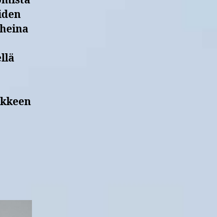
omista
eiden
iheina
llä
nkkeen