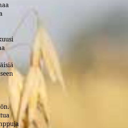
naa
a
kuusi
aa
äisiä
iseen
tön.
utua
amppuja