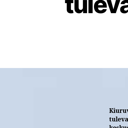
tulev
Kiuruv
tuleva