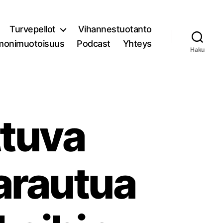
Turvepellot
Vihannestuotanto
monimuotoisuus
Podcast
Yhteys
Haku
ttuva
varautua