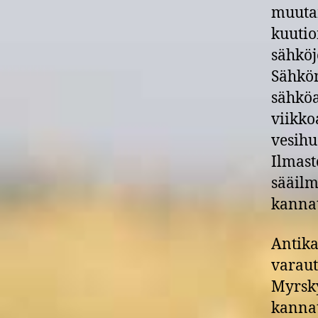
muutam
kuutio
sähköj
Sähkön
sähköa
viikko
vesihuo
Ilmas
sääilm
kannat
Antik
varaut
Myrsky
kannat