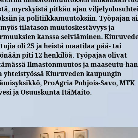
steltiin ilmastonmuutoksen mukanaan tu
stä, myrskyistä pitkän ajan viljelyolosuht
ksiin ja politiikkamuutoksiin. Työpajan a
 myös tilatason muutoskestävyys ja
rmuuksien kanssa selviäminen. Kiuruvede
stujia oli 25 ja heistä maatilaa pää- tai
önään piti 12 henkilöä. Työpajaa olivat
stämässä Ilmastonmuutos ja maaseutu-ha
a yhteistyössä Kiuruveden kaupungin
tämisyksikkö, ProAgria Pohjois-Savo, MTK
vesi ja Osuuskunta ItäMaito.