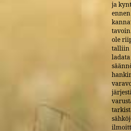
ja kyn
ennen 
kannat
tavoin.
ole ri
tallii
ladata
säännö
hankin
varavo
järjes
varust
tarkis
sähköj
ilmoit