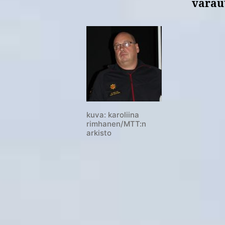
varaut
kuva: karoliina
rimhanen/MTT:n
arkisto