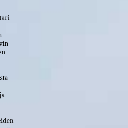
tari
n
vin
yn
sta
ja
eiden