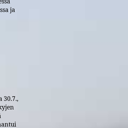
essä
sa ja
 30.7.,
skyjen
ä
aantui