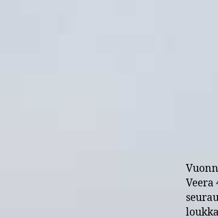
Vuonna
Veera 
seurau
loukka