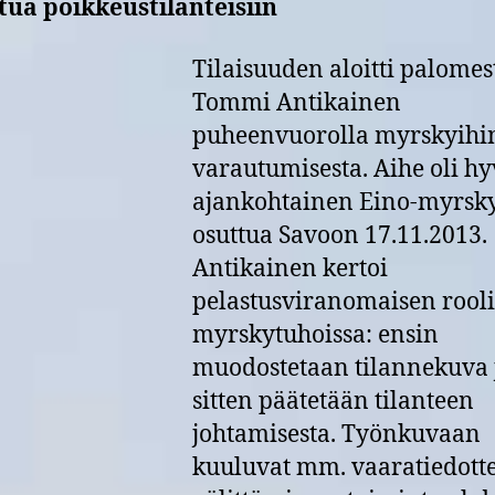
ua poikkeustilanteisiin
Tilaisuuden aloitti palomes
Tommi Antikainen
puheenvuorolla myrskyihi
varautumisesta. Aihe oli hy
ajankohtainen Eino-myrsk
osuttua Savoon 17.11.2013.
Antikainen kertoi
pelastusviranomaisen rooli
myrskytuhoissa: ensin
muodostetaan tilannekuva 
sitten päätetään tilanteen
johtamisesta. Työnkuvaan
kuuluvat mm. vaaratiedott