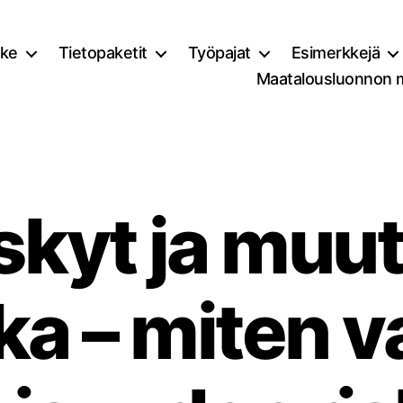
ke
Tietopaketit
Työpajat
Esimerkkejä
Maatalousluonnon 
kyt ja muu
kka – miten 