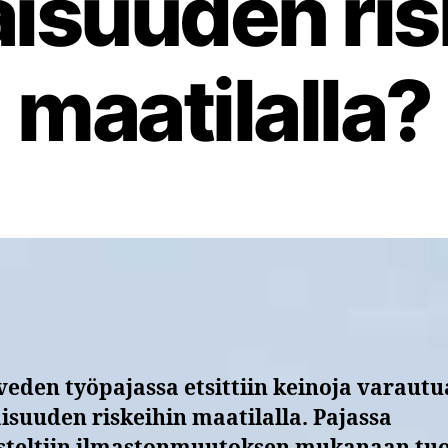
aisuuden ris
maatilalla?
eden työpajassa etsittiin keinoja varautu
isuuden riskeihin maatilalla. Pajassa