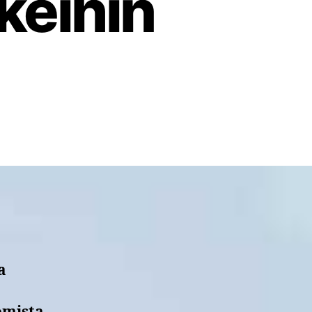
keihin
a