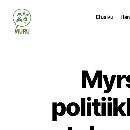
Etusivu
Han
Ilmastonmuutokseen
varautuminen
maataloudessa
Myrs
politii