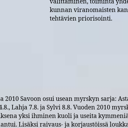
välittäminen, toiminta yhd
kunnan viranomaisten kans
tehtävien priorisointi.
 2010 Savoon osui usean myrskyn sarja: Asta
4.8., Lahja 7.8. ja Sylvi 8.8. Vuoden 2010 myr
ksena yksi ihminen kuoli ja useita kymmeni
antui. Lisäksi raivaus- ja korjaustöissä loukk