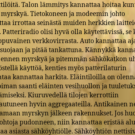
ttilöitä. Talon lämmitys kannattaa hoitaa ku
myrskyä. Tietokoneen ja modeemin johto
taa irrottaa seinästä muiden herkkien laitte
 Patteriradio olisi hyvä olla käytettävissä, se 
ippuvainen verkkovirrasta. Auto kannattaa aj
n suojaan ja pitää tankattuna. Kännykkä kann
 ennen myrskyä ja pitemmän sähkökatkon uh
stellä käyttöä, kenties myös patterilaturin
taa kannattaa harkita. Eläintiloilla on olenn
iman saanti eläinten vesihuollon ja tuuletuk
tämiseksi. Kiuruvedellä tilojen kerrottiin
autuneen hyvin aggregaateilla. Antikainen n
tamaan myrskyn jälkeen rakennukset. Jos h
ohtoja pudonneen, niin kannattaa eristää alu
taa asiasta sähköyhtiölle. Sähköyhtiön nettisi