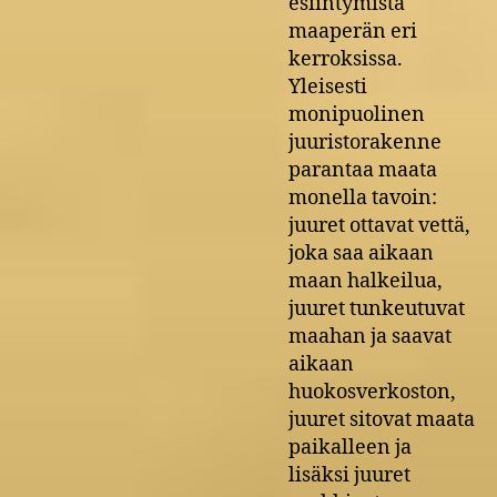
esiintymistä
maaperän eri
kerroksissa.
Yleisesti
monipuolinen
juuristorakenne
parantaa maata
monella tavoin:
juuret ottavat vettä,
joka saa aikaan
maan halkeilua,
juuret tunkeutuvat
maahan ja saavat
aikaan
huokosverkoston,
juuret sitovat maata
paikalleen ja
lisäksi juuret