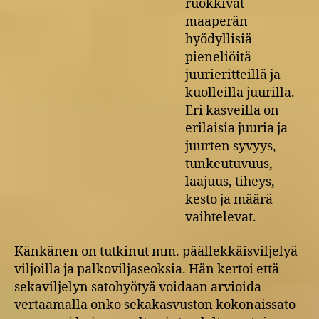
ruokkivat
maaperän
hyödyllisiä
pieneliöitä
juurieritteillä ja
kuolleilla juurilla.
Eri kasveilla on
erilaisia juuria ja
juurten syvyys,
tunkeutuvuus,
laajuus, tiheys,
kesto ja määrä
vaihtelevat.
Känkänen on tutkinut mm. päällekkäisviljelyä
viljoilla ja palkoviljaseoksia. Hän kertoi että
sekaviljelyn satohyötyä voidaan arvioida
vertaamalla onko sekakasvuston kokonaissato