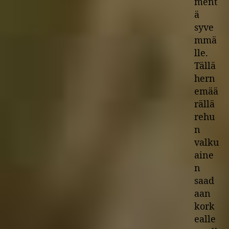
ment
ä
syve
mmä
lle.
Tällä
hern
emää
rällä
rehu
n
valku
aine
n
saad
aan
kork
ealle