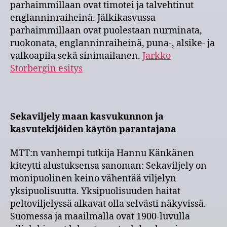
parhaimmillaan ovat timotei ja talvehtinut
englanninraiheinä. Jälkikasvussa
parhaimmillaan ovat puolestaan nurminata,
ruokonata, englanninraiheinä, puna-, alsike- ja
valkoapila sekä sinimailanen.
Jarkko
Storbergin esitys
Sekaviljely maan kasvukunnon ja
kasvutekijöiden käytön parantajana
MTT:n vanhempi tutkija Hannu Känkänen
kiteytti alustuksensa sanoman: Sekaviljely on
monipuolinen keino vähentää viljelyn
yksipuolisuutta. Yksipuolisuuden haitat
peltoviljelyssä alkavat olla selvästi näkyvissä.
Suomessa ja maailmalla ovat 1900-luvulla