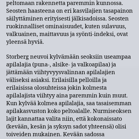
peltomaan rakennetta paremmin kunnossa.
Seosten haasteena on eri kasvilajien tasapainon
säilyttäminen erityisesti jälkisadoissa. Seosten
ruokinnalliset ominaisuudet, kuten sulavuus,
valkuainen, maittavuus ja syönti-indeksi, ovat
yleensä hyviä.
Storberg neuvoi kylvämään seoksiin useampaa
apilalajia (puna-, alsike- ja valkoapilaa) ja
jättämään viihtyvyysvalinnan apilalajien
väliseksi asiaksi. Erilaisilla pelloilla ja
erilaisissa olosuhteissa jokin kolmesta
apilalajista viihtyy aina paremmin kuin muut.
Kun kylvää kolmea apilalajia, saa tasaisemman
apilakasvuston koko peltoalalle. Nurmiseoksen
lajit kannattaa valita niin, että kokonaissato
(kevään, kesän ja syksyn sadot yhteensä) olisi
toiveiden mukainen. Kevään sadossa