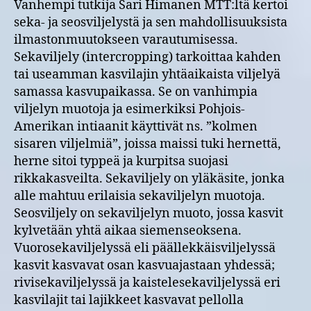
Vanhempi tutkija Sari Himanen MTT:ltä kertoi
seka- ja seosviljelystä ja sen mahdollisuuksista
ilmastonmuutokseen varautumisessa.
Sekaviljely (intercropping) tarkoittaa kahden
tai useamman kasvilajin yhtäaikaista viljelyä
samassa kasvupaikassa. Se on vanhimpia
viljelyn muotoja ja esimerkiksi Pohjois-
Amerikan intiaanit käyttivät ns. ”kolmen
sisaren viljelmiä”, joissa maissi tuki hernettä,
herne sitoi typpeä ja kurpitsa suojasi
rikkakasveilta. Sekaviljely on yläkäsite, jonka
alle mahtuu erilaisia sekaviljelyn muotoja.
Seosviljely on sekaviljelyn muoto, jossa kasvit
kylvetään yhtä aikaa siemenseoksena.
Vuorosekaviljelyssä eli päällekkäisviljelyssä
kasvit kasvavat osan kasvuajastaan yhdessä;
rivisekaviljelyssä ja kaistelesekaviljelyssä eri
kasvilajit tai lajikkeet kasvavat pellolla