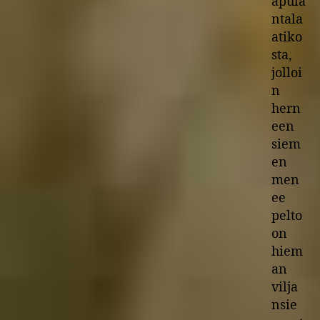
apula
ntala
atiko
sta,
jolloi
n
hern
een
siem
en
men
ee
pelto
on
hiem
an
vilja
nsie