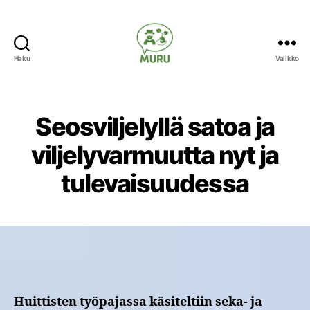
Haku
Valikko
Ilmastonmuutokseen
varautuminen
maataloudessa
Seosviljelyllä satoa ja
viljelyvarmuutta nyt ja
tulevaisuudessa
Huittisten työpajassa käsiteltiin seka- ja