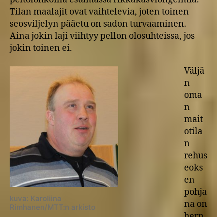
Tilan maalajit ovat vaihtelevia, joten toinen
seosviljelyn pääetu on sadon turvaaminen.
Aina jokin laji viihtyy pellon olosuhteissa, jos
jokin toinen ei.
Väljä
n
oma
n
mait
otila
n
rehus
eoks
en
pohja
kuva: Karoliina
na on
Rimhanen/MTT:n arkisto
hern