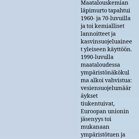
Maatalouskemian
läpimurto tapahtui
1960- ja 70-luvuilla
ja toi kemialliset
lannoitteet ja
kasvinsuojeluainee
t yleiseen käyttöön.
1990-luvulla
maataloudessa
ympäristönäkökul
ma alkoi vahvistua:
vesiensuojelumäär
äykset
tiukentuivat,
Euroopan unionin
jäsenyys toi
mukanaan
ympäristötuen ja