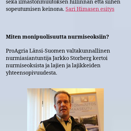
sekä ilmastonmuutoksen hillinnän että siihen
sopeutumisen keinona.
Sari Himasen esitys
Miten monipuolisuutta nurmiseoksiin?
ProAgria Länsi-Suomen valtakunnallinen
nurmiasiantuntija Jarkko Storberg kertoi
nurmiseoksista ja lajien ja lajikkeiden
yhteensopivuudesta.