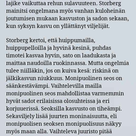
lajike vaikuttaa rehun sulavuuteen. Storberg
mainitsi ongelmana myös vanhan kuloheinän
joutumisen mukaan kasvuston ja sadon sekaan,
kun syksyn kasvu on yllättänyt viljelijät.
Storberg kertoi, että huippumailla,
huippupelloilla ja hyvinä kesinä, puhdas
timotei kasvaa hyvin, sato on laadukasta ja
maittaa naudoilla ruokinnassa. Mutta ongelmia
tulee niilläkin, jos on kuiva kesä: riskinä on
jälkikasvun niukkuus. Monipuolinen seos on
säänkestävämpi. Vaihtelevilla mailla
monipuolinen seos mahdollistaa varmemmin
hyvät sadot erilaisissa olosuhteissa ja eri
korjuuerissä. Seoksilla kasvusto on tiheämpi.
Sekaviljely lisää juurten moninaisuutta, eli
monipuolisen seoksen monipuolisuus näkyy
myös maan alla. Vaihteleva juuristo pitää