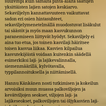
suurempi kuin samalta pinta-alalta saatujen
yksittäisten lajien satojen keskiarvo.
Sekaviljelyn kannattavuuteen vaikuttavat
sadon eri osien hintasuhteet,
sekaviljelymenetelmällä muodostuvat lisäkulut
tai säästöt ja myös maan kasvukunnon
paranemiseen liittyvät hyödyt. Sekaviljely ei
aina tuo etua, jos toinen kasvilaji häiritsee
toisen kasvua liikaa. Kasvien kilpailua
kasvutekijöistä voidaan kuitenkin säädellä
esimerkiksi laji- ja lajikevalinnalla,
siemenmäärillä, kylvötavalla,
typpilannoituksella ja niittämisellä.
Hannu Känkänen nosti tutkimisen ja kokeilun
arvoisiksi muun muassa palkoviljojen ja
kevätviljojen seokset, viljojen laji- ja
lajikeseokset, palkoviljojen tai öljykasvien laji-