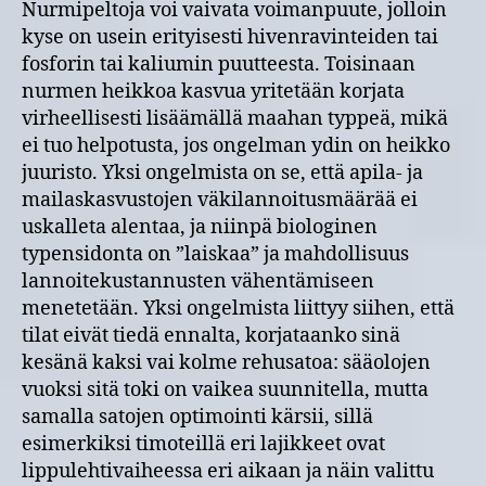
Nurmipeltoja voi vaivata voimanpuute, jolloin
kyse on usein erityisesti hivenravinteiden tai
fosforin tai kaliumin puutteesta. Toisinaan
nurmen heikkoa kasvua yritetään korjata
virheellisesti lisäämällä maahan typpeä, mikä
ei tuo helpotusta, jos ongelman ydin on heikko
juuristo. Yksi ongelmista on se, että apila- ja
mailaskasvustojen väkilannoitusmäärää ei
uskalleta alentaa, ja niinpä biologinen
typensidonta on ”laiskaa” ja mahdollisuus
lannoitekustannusten vähentämiseen
menetetään. Yksi ongelmista liittyy siihen, että
tilat eivät tiedä ennalta, korjataanko sinä
kesänä kaksi vai kolme rehusatoa: sääolojen
vuoksi sitä toki on vaikea suunnitella, mutta
samalla satojen optimointi kärsii, sillä
esimerkiksi timoteillä eri lajikkeet ovat
lippulehtivaiheessa eri aikaan ja näin valittu