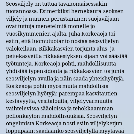
Seosviljely on tuttua tavanomaisessakin
tuotannossa. Esimerkiksi hernekaura-seoksen
viljely ja nurmen perustaminen suojaviljaan
ovat tuttuja menetelmiä monelle jo
vuosikymmenien ajalta. Juha Korkeaoja toi
esiin, että luomutuotanto nostaa seosviljelyn
valokeilaan. Rikkakasvien torjunta alus- ja
peitekasveilla rikkaäestyksen sijaan voi säästää
työtunteja. Korkeaoja pohti, mahdollisuutta
yhdistää typensidonta ja rikkakasvien torjunta
seosviljelyn avulla ja näin saada yhteishyötyjä.
Korkeaoja pohti myös muita mahdollisia
seosviljelyn hyötyjä: parempaa kasvitautien
kestävyyttä, vesitaloutta, viljelyvarmuutta
vaihtelevissa sääoloissa ja tehokkaamman
pellonkäytön mahdollisuuksia. Seosviljelyn
ongelmista Korkeaoja nosti esiin viljelyketjun
loppupään: saadaanko seosviljelyllä myytävää