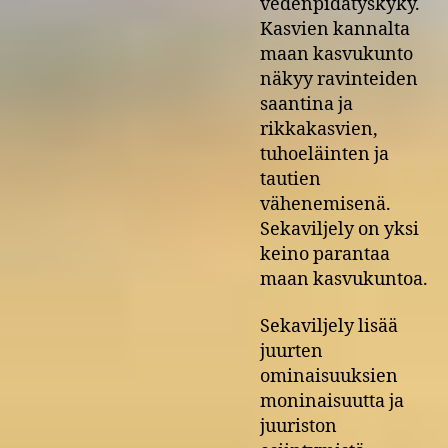
vedenpidätyskyky.
Kasvien kannalta
maan kasvukunto
näkyy ravinteiden
saantina ja
rikkakasvien,
tuhoeläinten ja
tautien
vähenemisenä.
Sekaviljely on yksi
keino parantaa
maan kasvukuntoa.
Sekaviljely lisää
juurten
ominaisuuksien
moninaisuutta ja
juuriston