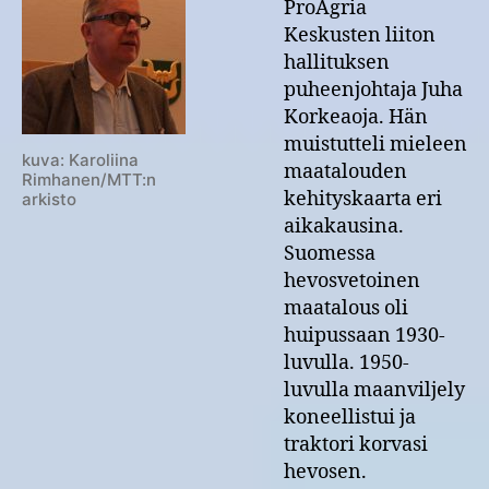
ProAgria
Keskusten liiton
hallituksen
puheenjohtaja Juha
Korkeaoja. Hän
muistutteli mieleen
kuva: Karoliina
maatalouden
Rimhanen/MTT:n
kehityskaarta eri
arkisto
aikakausina.
Suomessa
hevosvetoinen
maatalous oli
huipussaan 1930-
luvulla. 1950-
luvulla maanviljely
koneellistui ja
traktori korvasi
hevosen.