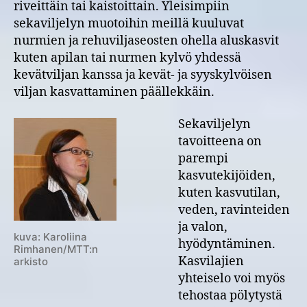
riveittäin tai kaistoittain. Yleisimpiin
sekaviljelyn muotoihin meillä kuuluvat
nurmien ja rehuviljaseosten ohella aluskasvit
kuten apilan tai nurmen kylvö yhdessä
kevätviljan kanssa ja kevät- ja syyskylvöisen
viljan kasvattaminen päällekkäin.
Sekaviljelyn
tavoitteena on
parempi
kasvutekijöiden,
kuten kasvutilan,
veden, ravinteiden
ja valon,
kuva: Karoliina
hyödyntäminen.
Rimhanen/MTT:n
Kasvilajien
arkisto
yhteiselo voi myös
tehostaa pölytystä