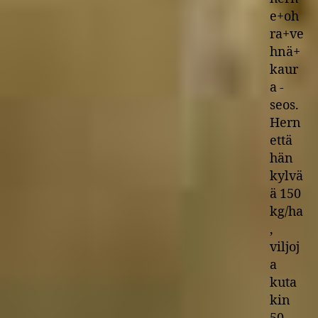
e+oh
ra+ve
hnä+
kaur
a -
seos.
Hern
että
hän
kylvä
ä 150
kg/ha
,
viljoj
a
kuta
kin