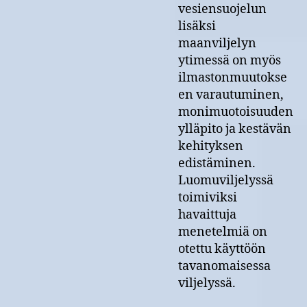
vesiensuojelun
lisäksi
maanviljelyn
ytimessä on myös
ilmastonmuutokse
en varautuminen,
monimuotoisuuden
ylläpito ja kestävän
kehityksen
edistäminen.
Luomuviljelyssä
toimiviksi
havaittuja
menetelmiä on
otettu käyttöön
tavanomaisessa
viljelyssä.