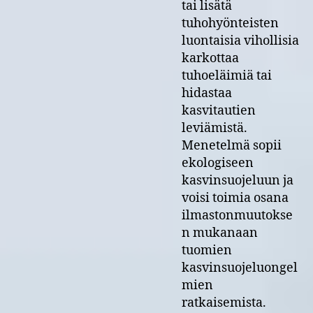
tai lisätä
tuhohyönteisten
luontaisia vihollisia
karkottaa
tuhoeläimiä tai
hidastaa
kasvitautien
leviämistä.
Menetelmä sopii
ekologiseen
kasvinsuojeluun ja
voisi toimia osana
ilmastonmuutokse
n mukanaan
tuomien
kasvinsuojeluongel
mien
ratkaisemista.