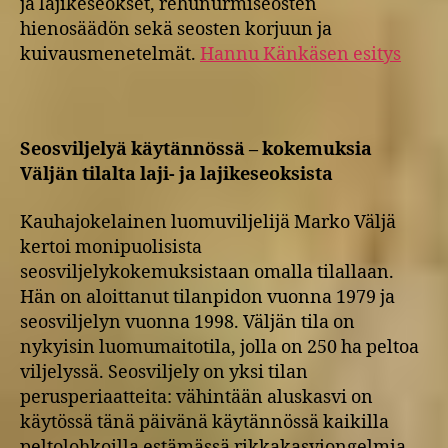
ja lajikeseokset, rehunurmiseosten
hienosäädön sekä seosten korjuun ja
kuivausmenetelmät.
Hannu Känkäsen esitys
Seosviljelyä käytännössä – kokemuksia
Väljän tilalta laji- ja lajikeseoksista
Kauhajokelainen luomuviljelijä Marko Väljä
kertoi monipuolisista
seosviljelykokemuksistaan omalla tilallaan.
Hän on aloittanut tilanpidon vuonna 1979 ja
seosviljelyn vuonna 1998. Väljän tila on
nykyisin luomumaitotila, jolla on 250 ha peltoa
viljelyssä. Seosviljely on yksi tilan
perusperiaatteita: vähintään aluskasvi on
käytössä tänä päivänä käytännössä kaikilla
peltolohkoilla estämässä rikkakasviongelmia.