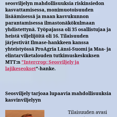
seosviljelyn mahdollisuuksia riskinsiedon
kasvattamisessa, monimuotoisuuden
lisäämisessä ja maan kasvukunnon
parantamisessa ilmastonäkökulmaan
yhdistettynä. Työpajassa oli 35 osallistujaa ja
heistä viljelijöitä oli 16. Tilaisuuden
järjestivät Ilmase-hankkeen kanssa
yhteistyössä ProAgria Länsi-Suomi ja Maa- ja
elintarviketalouden tutkimuskeskuksen
MTT:n
”Intercrop: Seosviljely ja
lajikeseokset
”-hanke.
Seosviljely tarjoaa lupaavia mahdollisuuksia
kasvinviljelyyn
Tilaisuuden avasi