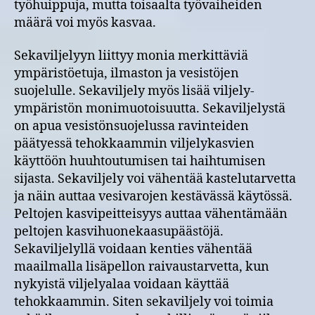
työhuippuja, mutta toisaalta työvaiheiden
määrä voi myös kasvaa.
Sekaviljelyyn liittyy monia merkittäviä
ympäristöetuja, ilmaston ja vesistöjen
suojelulle. Sekaviljely myös lisää viljely-
ympäristön monimuotoisuutta. Sekaviljelystä
on apua vesistönsuojelussa ravinteiden
päätyessä tehokkaammin viljelykasvien
käyttöön huuhtoutumisen tai haihtumisen
sijasta. Sekaviljely voi vähentää kastelutarvetta
ja näin auttaa vesivarojen kestävässä käytössä.
Peltojen kasvipeitteisyys auttaa vähentämään
peltojen kasvihuonekaasupäästöjä.
Sekaviljelyllä voidaan kenties vähentää
maailmalla lisäpellon raivaustarvetta, kun
nykyistä viljelyalaa voidaan käyttää
tehokkaammin. Siten sekaviljely voi toimia