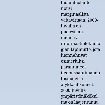
luomutuotanto
nousi
marginaalista
valtavirtaan. 2000-
luvulla on
puolestaan
menossa
informaatioteknolo
gian läpimurto, jota
luonnehtivat
esimerkiksi
parantuneet
tiedonsaantimahdo
llisuudet ja
älykkäät koneet.
2000-luvulla
ympäristönäkökul
ma on laajentunut,