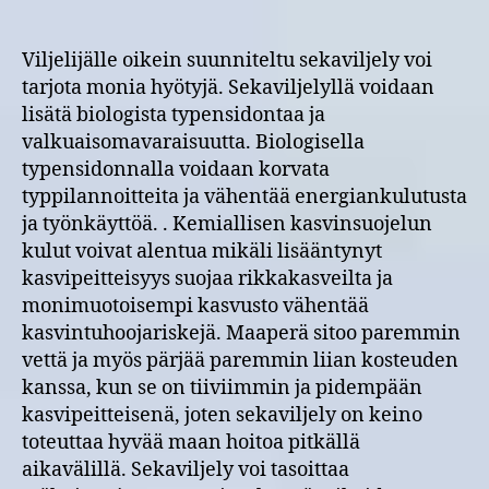
Viljelijälle oikein suunniteltu sekaviljely voi
tarjota monia hyötyjä. Sekaviljelyllä voidaan
lisätä biologista typensidontaa ja
valkuaisomavaraisuutta. Biologisella
typensidonnalla voidaan korvata
typpilannoitteita ja vähentää energiankulutusta
ja työnkäyttöä. . Kemiallisen kasvinsuojelun
kulut voivat alentua mikäli lisääntynyt
kasvipeitteisyys suojaa rikkakasveilta ja
monimuotoisempi kasvusto vähentää
kasvintuhoojariskejä. Maaperä sitoo paremmin
vettä ja myös pärjää paremmin liian kosteuden
kanssa, kun se on tiiviimmin ja pidempään
kasvipeitteisenä, joten sekaviljely on keino
toteuttaa hyvää maan hoitoa pitkällä
aikavälillä. Sekaviljely voi tasoittaa