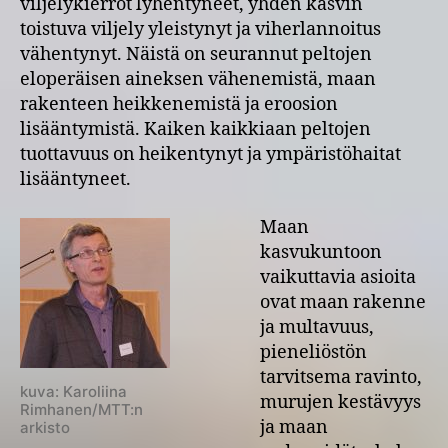
viljelykierrot lyhentyneet, yhden kasvin
toistuva viljely yleistynyt ja viherlannoitus
vähentynyt. Näistä on seurannut peltojen
eloperäisen aineksen vähenemistä, maan
rakenteen heikkenemistä ja eroosion
lisääntymistä. Kaiken kaikkiaan peltojen
tuottavuus on heikentynyt ja ympäristöhaitat
lisääntyneet.
Maan
kasvukuntoon
vaikuttavia asioita
ovat maan rakenne
ja multavuus,
pieneliöstön
tarvitsema ravinto,
kuva: Karoliina
murujen kestävyys
Rimhanen/MTT:n
ja maan
arkisto