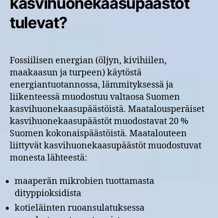
kasvihuonekaasupäästöt
tulevat?
Fossiilisen energian (öljyn, kivihiilen,
maakaasun ja turpeen) käytöstä
energiantuotannossa, lämmityksessä ja
liikenteessä muodostuu valtaosa Suomen
kasvihuonekaasupäästöistä. Maatalousperäiset
kasvihuonekaasupäästöt muodostavat 20 %
Suomen kokonaispäästöistä. Maatalouteen
liittyvät kasvihuonekaasupäästöt muodostuvat
monesta lähteestä:
maaperän mikrobien tuottamasta
dityppioksidista
kotieläinten ruoansulatuksessa