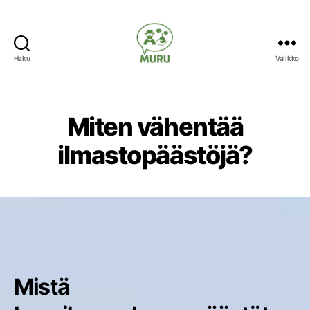
Haku
Valikko
Ilmastonmuutokseen
varautuminen
maataloudessa
Miten vähentää
ilmastopäästöjä?
Mistä