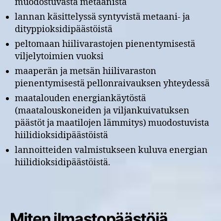
muodostuvasta metaanista
lannan käsittelyssä syntyvistä metaani- ja
dityppioksidipäästöistä
peltomaan hiilivarastojen pienentymisestä
viljelytoimien vuoksi
maaperän ja metsän hiilivaraston
pienentymisestä pellonraivauksen yhteydessä
maatalouden energiankäytöstä
(maatalouskoneiden ja viljankuivatuksen
päästöt ja maatilojen lämmitys) muodostuvista
hiilidioksidipäästöistä
lannoitteiden valmistukseen kuluva energian
hiilidioksidipäästöistä.
Miten ilmastopäästöjä