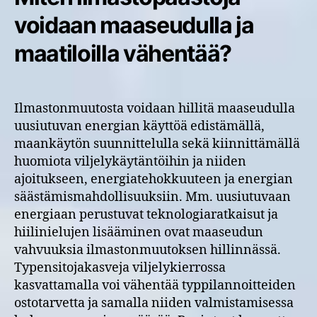
voidaan maaseudulla ja
maatiloilla vähentää?
Ilmastonmuutosta voidaan hillitä maaseudulla
uusiutuvan energian käyttöä edistämällä,
maankäytön suunnittelulla sekä kiinnittämällä
huomiota viljelykäytäntöihin ja niiden
ajoitukseen, energiatehokkuuteen ja energian
säästämismahdollisuuksiin. Mm. uusiutuvaan
energiaan perustuvat teknologiaratkaisut ja
hiilinielujen lisääminen ovat maaseudun
vahvuuksia ilmastonmuutoksen hillinnässä.
Typensitojakasveja viljelykierrossa
kasvattamalla voi vähentää typpilannoitteiden
ostotarvetta ja samalla niiden valmistamisessa