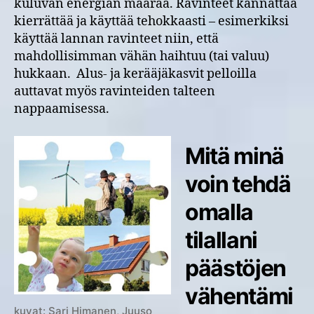
kuluvan energian määrää. Ravinteet kannattaa
kierrättää ja käyttää tehokkaasti – esimerkiksi
käyttää lannan ravinteet niin, että
mahdollisimman vähän haihtuu (tai valuu)
hukkaan. Alus- ja kerääjäkasvit pelloilla
auttavat myös ravinteiden talteen
nappaamisessa.
Mitä minä
voin tehdä
omalla
tilallani
päästöjen
vähentämi
kuvat: Sari Himanen, Juuso