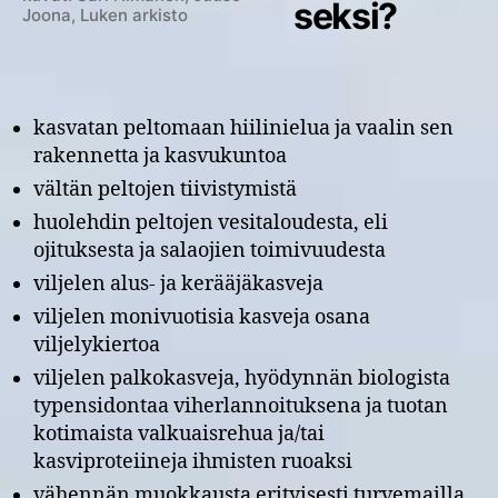
seksi?
Joona, Luken arkisto
kasvatan peltomaan hiilinielua ja vaalin sen
rakennetta ja kasvukuntoa
vältän peltojen tiivistymistä
huolehdin peltojen vesitaloudesta, eli
ojituksesta ja salaojien toimivuudesta
viljelen alus- ja kerääjäkasveja
viljelen monivuotisia kasveja osana
viljelykiertoa
viljelen palkokasveja, hyödynnän biologista
typensidontaa viherlannoituksena ja tuotan
kotimaista valkuaisrehua ja/tai
kasviproteiineja ihmisten ruoaksi
vähennän muokkausta erityisesti turvemailla