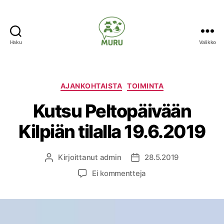
Haku
Valikko
Ilmastonmuutokseen
varautuminen
maataloudessa
Kategoriat
AJANKOHTAISTA
TOIMINTA
Kutsu Peltopäivään
Kilpiän tilalla 19.6.2019
Kirjoittanut
admin
28.5.2019
Kirjoittaja
Julkaisupäivämäärä
artikkeliin
Ei kommentteja
Kutsu
Peltopäivään
Kilpiän
tilalla