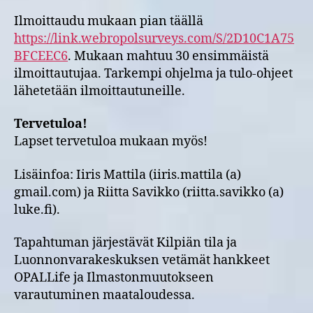
Ilmoittaudu mukaan pian täällä
https://link.webropolsurveys.com/S/2D10C1A75
BFCEEC6
. Mukaan mahtuu 30 ensimmäistä
ilmoittautujaa. Tarkempi ohjelma ja tulo-ohjeet
lähetetään ilmoittautuneille.
Tervetuloa!
Lapset tervetuloa mukaan myös!
Lisäinfoa: Iiris Mattila (iiris.mattila (a)
gmail.com) ja Riitta Savikko (riitta.savikko (a)
luke.fi).
Tapahtuman järjestävät Kilpiän tila ja
Luonnonvarakeskuksen vetämät hankkeet
OPALLife ja Ilmastonmuutokseen
varautuminen maataloudessa.