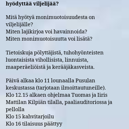
hyödyttää viljelijää?
Mitä hyötyä monimuotoisuudesta on
viljelijälle?
Miten lajikirjoa voi havainnoida?
Miten monimuotoisuutta voi lisätä?
Tietoiskuja pölyttäjistä, tuhohyönteisten
luontaisista vihollisista, linnuista,
maaperäeliöistä ja kerääjäkasveista.
Päivä alkaa klo 11 lounaalla Pusulan
keskustassa (tarjotaan ilmoittautuneille).
Klo 12.15 alkaen ohjelmaa Tuomas ja Iiris
Mattilan Kilpiän tilalla, paaliauditoriossa ja
pellolla
Klo 15 kahvitarjoilu
Klo 16 tilaisuus päättyy