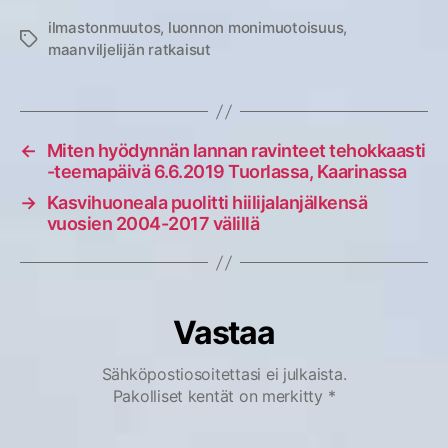
ilmastonmuutos
,
luonnon monimuotoisuus
,
Avainsanat
maanviljelijän ratkaisut
←
Miten hyödynnän lannan ravinteet tehokkaasti
-teemapäivä 6.6.2019 Tuorlassa, Kaarinassa
→
Kasvihuoneala puolitti hiilijalanjälkensä
vuosien 2004-2017 välillä
Vastaa
Sähköpostiosoitettasi ei julkaista.
Pakolliset kentät on merkitty
*