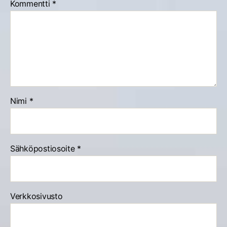
Kommentti
*
Nimi
*
Sähköpostiosoite
*
Verkkosivusto