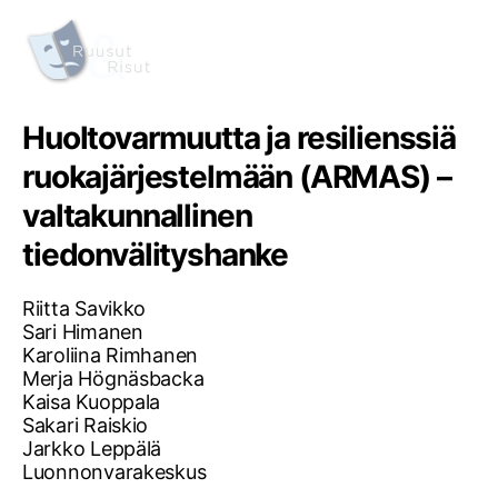
Huoltovarmuutta ja resilienssiä
ruokajärjestelmään (ARMAS) –
valtakunnallinen
tiedonvälityshanke
Riitta Savikko
Sari Himanen
Karoliina Rimhanen
Merja Högnäsbacka
Kaisa Kuoppala
Sakari Raiskio
Jarkko Leppälä
Luonnonvarakeskus