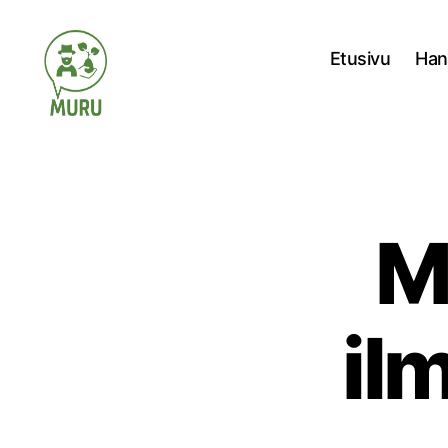
Etusivu
Han
Ilmastonmuutokseen
varautuminen
maataloudessa
M
il