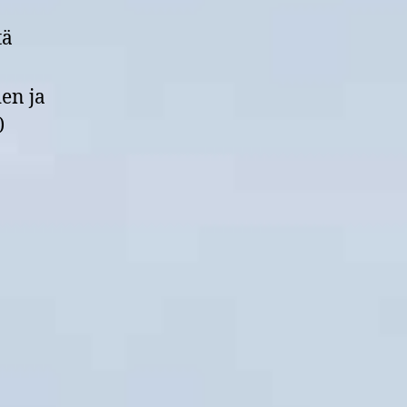
tä
en ja
)