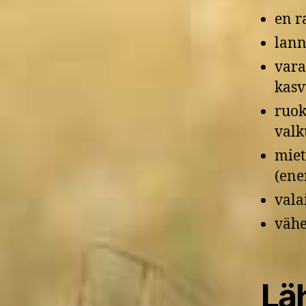
en r
lann
vara
kasv
ruok
valk
miet
(ene
vala
vähe
Läh