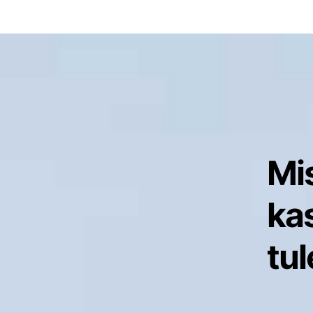
Mi
ka
tul