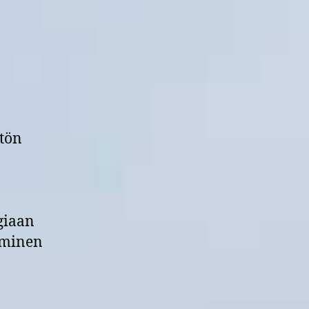
tön
giaan
ääminen