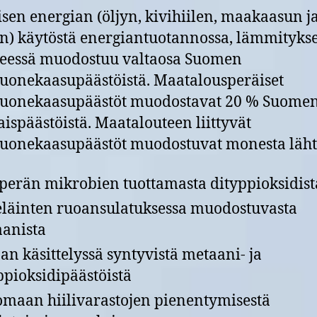
lisen energian (öljyn, kivihiilen, maakaasun j
n) käytöstä energiantuotannossa, lämmitykse
teessä muodostuu valtaosa Suomen
uonekaasupäästöistä. Maatalousperäiset
huonekaasupäästöt muodostavat 20 % Suome
ispäästöistä. Maatalouteen liittyvät
uonekaasupäästöt muodostuvat monesta läht
erän mikrobien tuottamasta dityppioksidist
eläinten ruoansulatuksessa muodostuvasta
anista
an käsittelyssä syntyvistä metaani- ja
ppioksidipäästöistä
omaan hiilivarastojen pienentymisestä