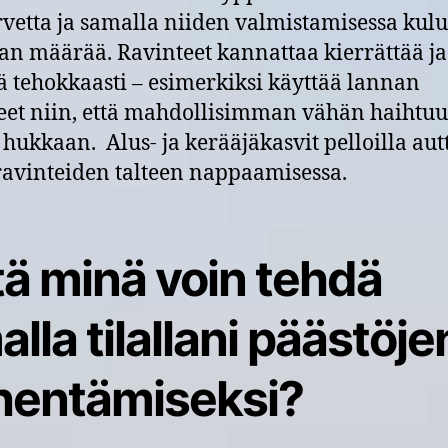
rvetta ja samalla niiden valmistamisessa kul
an määrää. Ravinteet kannattaa kierrättää ja
ä tehokkaasti – esimerkiksi käyttää lannan
eet niin, että mahdollisimman vähän haihtuu 
 hukkaan. Alus- ja kerääjäkasvit pelloilla aut
avinteiden talteen nappaamisessa.
tä minä voin tehdä
lla tilallani päästöje
hentämiseksi?