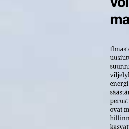
vo
maa
Ilmast
uusiut
suunni
viljel
energi
säästä
perust
ovat 
hillin
kasvat