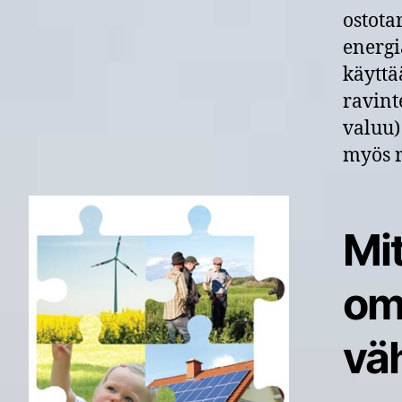
ostota
energi
käyttä
ravint
valuu)
myös r
Mi
oma
vä