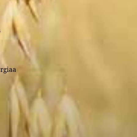
n
ergiaa