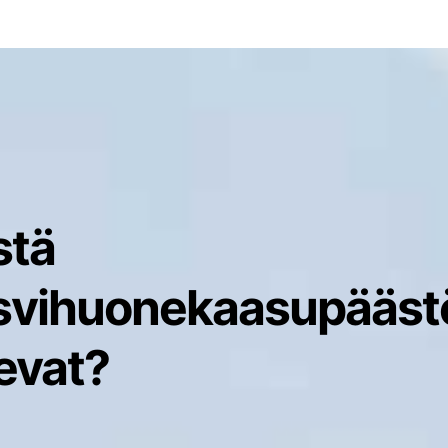
stä
svihuonekaasupääst
evat?