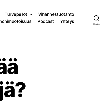
Turvepellot
Vihannestuotanto
monimuotoisuus
Podcast
Yhteys
Haku
ää
jä?