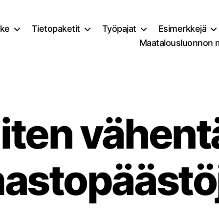
ke
Tietopaketit
Työpajat
Esimerkkejä
Maatalousluonnon 
iten vähent
mastopäästö