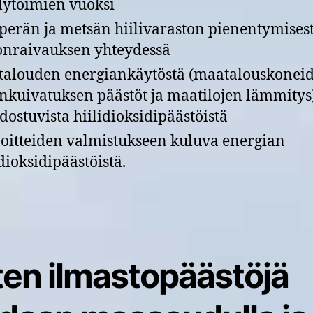
elytoimien vuoksi
erän ja metsän hiilivaraston pienentymises
onraivauksen yhteydessä
alouden energiankäytöstä (maatalouskoneid
ankuivatuksen päästöt ja maatilojen lämmitys
ostuvista hiilidioksidipäästöistä
oitteiden valmistukseen kuluva energian
idioksidipäästöistä.
ten ilmastopäästöjä