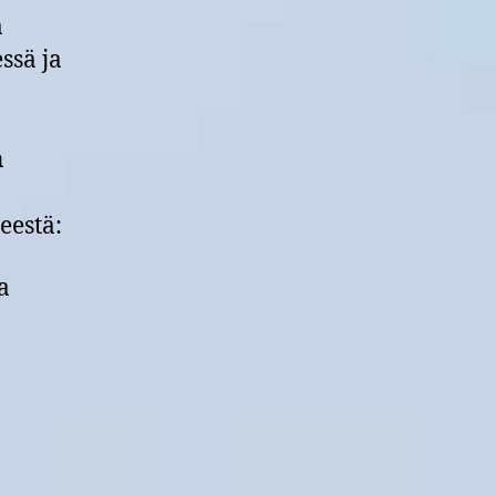
a
ssä ja
n
eestä:
a