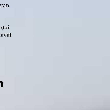
uvan
(tai
tavat
n