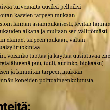
aivaa turvemaita uusiksi pelloiksi
oitan kasvien tarpeen mukaan
stoin lannan asianmukaisesti, levitän lanna
ukauden aikana ja multaan sen välittömästi
in eläimet tarpeen mukaan, vältän
uaisyliruokintaa
in, voisinko tuottaa ja käyttää uusiutuvaa en
rgialähteenä puu, tuuli, aurinko, biokaasu)
isen ja lämmitän tarpeen mukaan
nnän koneiden polttoaineenkulutusta
teitä: