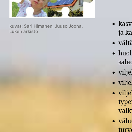
kasv
kuvat: Sari Himanen, Juuso Joona,
Luken arkisto
ja k
vält
huol
sala
vilj
vilj
vilj
type
valk
vähe
turv