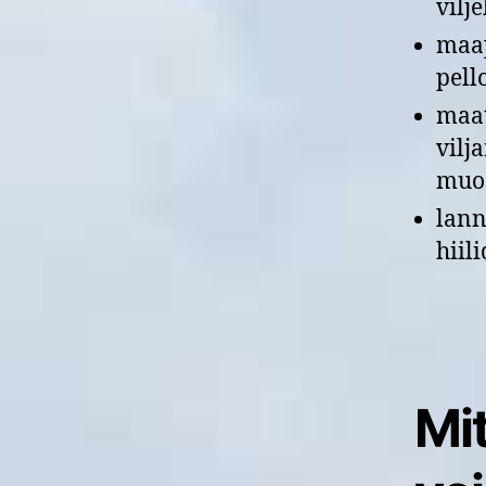
vilj
maap
pell
maat
vilj
muod
lann
hiil
Mi