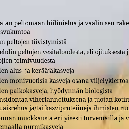
atan peltomaan hiilinielua ja vaalin sen rak
asvukuntoa
än peltojen tiivistymistä
ehdin peltojen vesitaloudesta, eli ojituksesta 
ojien toimivuudesta
elen alus- ja kerääjäkasveja
elen monivuotisia kasveja osana viljelykiertoa
elen palkokasveja, hyödynnän biologista
nsidontaa viherlannoituksena ja tuotan koti
uaisrehua ja/tai kasviproteiineja ihmisten ru
nnän muokkausta erityisesti turvemailla ja v
emaalla nurmikasveja