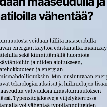
idaan maaseudulla ja
tiloilla vähentää?
onmuutosta voidaan hillitä maaseudulla
uvan energian käyttöä edistämällä, maankäy
ttelulla sekä kiinnittämällä huomiota
ykäytäntöihin ja niiden ajoitukseen,
atehokkuuteen ja energian
mismahdollisuuksiin. Mm. uusiutuvaan ener
uvat teknologiaratkaisut ja hiilinielujen lis
maaseudun vahvuuksia ilmastonmuutoksen
nässä. Typensitojakasveja viljelykierrossa
tamalla voi vähentää typpilannoitteiden