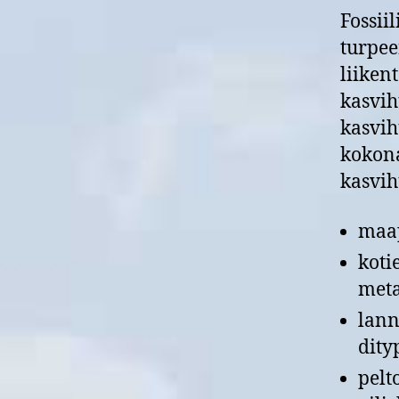
Fossii
turpee
liiken
kasvih
kasvi
kokona
kasvih
maap
koti
meta
lann
dity
pelt