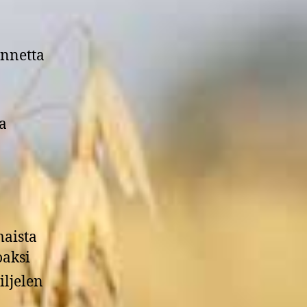
ennetta
ja
maista
oaksi
iljelen