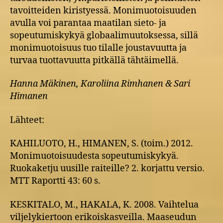
tavoitteiden kiristyessä. Monimuotoisuuden
avulla voi parantaa maatilan sieto- ja
sopeutumiskykyä globaalimuutoksessa, sillä
monimuotoisuus tuo tilalle joustavuutta ja
turvaa tuottavuutta pitkällä tähtäimellä.
Hanna Mäkinen, Karoliina Rimhanen & Sari
Himanen
Lähteet:
KAHILUOTO, H., HIMANEN, S. (toim.) 2012.
Monimuotoisuudesta sopeutumiskykyä.
Ruokaketju uusille raiteille? 2. korjattu versio.
MTT Raportti 43: 60 s.
KESKITALO, M., HAKALA, K. 2008. Vaihtelua
viljelykiertoon erikoiskasveilla. Maaseudun