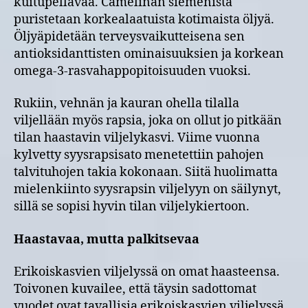
kuitupellavaa. Camelinan siemenistä
puristetaan korkealaatuista kotimaista öljyä.
Öljyäpidetään terveysvaikutteisena sen
antioksidanttisten ominaisuuksien ja korkean
omega-3-rasvahappopitoisuuden vuoksi.
Rukiin, vehnän ja kauran ohella tilalla
viljellään myös rapsia, joka on ollut jo pitkään
tilan haastavin viljelykasvi. Viime vuonna
kylvetty syysrapsisato menetettiin pahojen
talvituhojen takia kokonaan. Siitä huolimatta
mielenkiinto syysrapsin viljelyyn on säilynyt,
sillä se sopisi hyvin tilan viljelykiertoon.
Haastavaa, mutta palkitsevaa
Erikoiskasvien viljelyssä on omat haasteensa.
Toivonen kuvailee, että täysin sadottomat
vuodet ovat tavallisia erikoiskasvien viljelyssä,