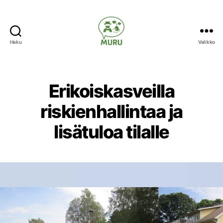
Haku
Valikko
Ilmastonmuutokseen
varautuminen
maataloudessa
Erikoiskasveilla
riskienhallintaa ja
lisätuloa tilalle