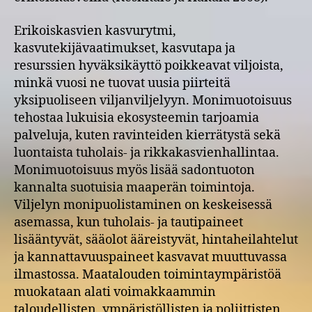
Erikoiskasvien kasvurytmi,
kasvutekijävaatimukset, kasvutapa ja
resurssien hyväksikäyttö poikkeavat viljoista,
minkä vuosi ne tuovat uusia piirteitä
yksipuoliseen viljanviljelyyn. Monimuotoisuus
tehostaa lukuisia ekosysteemin tarjoamia
palveluja, kuten ravinteiden kierrätystä sekä
luontaista tuholais- ja rikkakasvienhallintaa.
Monimuotoisuus myös lisää sadontuoton
kannalta suotuisia maaperän toimintoja.
Viljelyn monipuolistaminen on keskeisessä
asemassa, kun tuholais- ja tautipaineet
lisääntyvät, sääolot ääreistyvät, hintaheilahtelut
ja kannattavuuspaineet kasvavat muuttuvassa
ilmastossa. Maatalouden toimintaympäristöä
muokataan alati voimakkaammin
taloudellisten, ympäristöllisten ja poliittisten