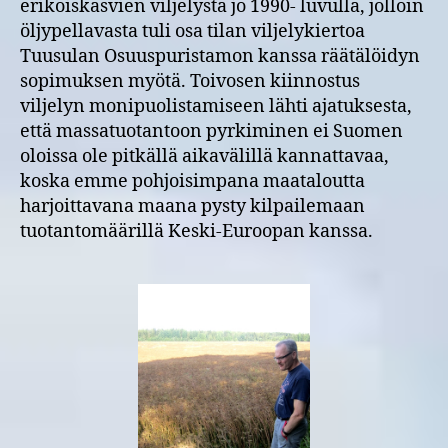
erikoiskasvien viljelystä jo 1990- luvulla, jolloin
öljypellavasta tuli osa tilan viljelykiertoa
Tuusulan Osuuspuristamon kanssa räätälöidyn
sopimuksen myötä. Toivosen kiinnostus
viljelyn monipuolistamiseen lähti ajatuksesta,
että massatuotantoon pyrkiminen ei Suomen
oloissa ole pitkällä aikavälillä kannattavaa,
koska emme pohjoisimpana maataloutta
harjoittavana maana pysty kilpailemaan
tuotantomäärillä Keski-Euroopan kanssa.