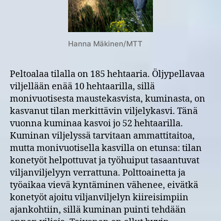
Hanna Mäkinen/MTT
Peltoalaa tilalla on 185 hehtaaria. Öljypellavaa
viljellään enää 10 hehtaarilla, sillä
monivuotisesta maustekasvista, kuminasta, on
kasvanut tilan merkittävin viljelykasvi. Tänä
vuonna kuminaa kasvoi jo 52 hehtaarilla.
Kuminan viljelyssä tarvitaan ammattitaitoa,
mutta monivuotisella kasvilla on etunsa: tilan
konetyöt helpottuvat ja työhuiput tasaantuvat
viljanviljelyyn verrattuna. Polttoainetta ja
työaikaa vievä kyntäminen vähenee, eivätkä
konetyöt ajoitu viljanviljelyn kiireisimpiin
ajankohtiin, sillä kuminan puinti tehdään