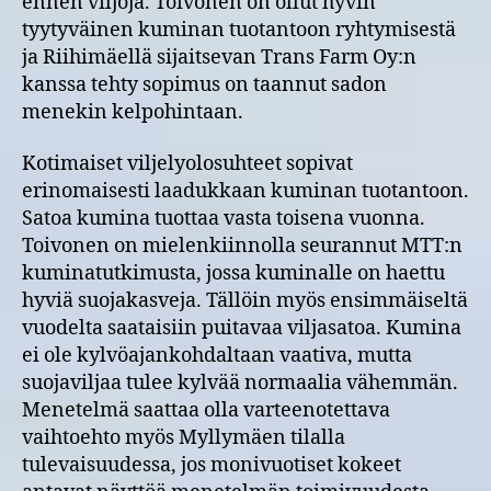
ennen viljoja. Toivonen on ollut hyvin
tyytyväinen kuminan tuotantoon ryhtymisestä
ja Riihimäellä sijaitsevan Trans Farm Oy:n
kanssa tehty sopimus on taannut sadon
menekin kelpohintaan.
Kotimaiset viljelyolosuhteet sopivat
erinomaisesti laadukkaan kuminan tuotantoon.
Satoa kumina tuottaa vasta toisena vuonna.
Toivonen on mielenkiinnolla seurannut MTT:n
kuminatutkimusta, jossa kuminalle on haettu
hyviä suojakasveja. Tällöin myös ensimmäiseltä
vuodelta saataisiin puitavaa viljasatoa. Kumina
ei ole kylvöajankohdaltaan vaativa, mutta
suojaviljaa tulee kylvää normaalia vähemmän.
Menetelmä saattaa olla varteenotettava
vaihtoehto myös Myllymäen tilalla
tulevaisuudessa, jos monivuotiset kokeet