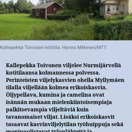
Kallepekka Toivosen kotitila. Hanna Mäkinen/MTT
Kallepekka Toivonen viljelee Nurmijärvellä
kotitilaansa kolmannessa polvessa.
Perinteisten viljelykasvien ohella Myllymäen
tilalla viljellään kolmea erikoiskasvia.
Öljypellava, kumina ja camelina ovat
isännän mukaan mielenkiintoisempiaja
palkitsevampia viljeltäviä kuin
tavanomaiset viljat. Lisäksi erikoiskasvit
tasaavat kasvinviljelytilan työhuippuja sekä
monipuolistavat tulonlähteitä ja