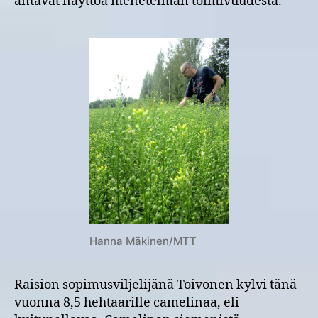
antavat näyttöä menetelmän toimivuudesta.
Hanna Mäkinen/MTT
Raision sopimusviljelijänä Toivonen kylvi tänä
vuonna 8,5 hehtaarille camelinaa, eli