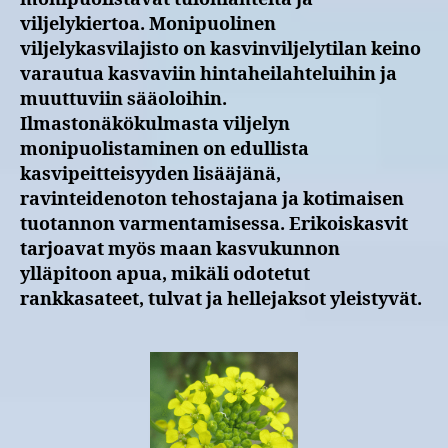
viljelykiertoa. Monipuolinen
viljelykasvilajisto on kasvinviljelytilan keino
varautua kasvaviin hintaheilahteluihin ja
muuttuviin sääoloihin.
Ilmastonäkökulmasta viljelyn
monipuolistaminen on edullista
kasvipeitteisyyden lisääjänä,
ravinteidenoton tehostajana ja kotimaisen
tuotannon varmentamisessa. Erikoiskasvit
tarjoavat myös maan kasvukunnon
ylläpitoon apua, mikäli odotetut
rankkasateet, tulvat ja hellejaksot yleistyvät.