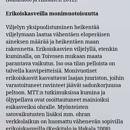
Erikoiskasveilla monimuotoisuutta
Viljelyn yksipuolistuminen heikentää
viljelymaan laatua vähentäen eloperäisen
aineksen määrää ja heikentäen maan
rakennetta. Erikoiskasvien viljelyllä, etenkin
kuminalla, on Toivosen mukaan maata
parantava vaikutus. Iso osa tilan pelloista on
talvella kasvipeitteisiä. Monivuotiset
erikoiskasvit kasvattavat laajan juuriston, joihin
varastoituneet ravinteet jäävät sadonkorjuussa
peltoon. MTT:n tutkimuksissa kumina ja
öljypellava ovat osoittautuneet mainioiksi
esikasveiksi ohralle. Myönteisten
satovaikutusten lisäksi mm. ohran
verkkolaikun on huomattu vähenevän sopivilla
erikoiskasveilla (Keskitalo ja Hakala 2008).