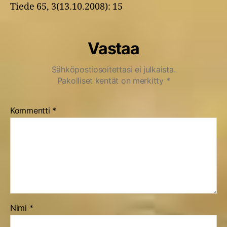
Tiede 65, 3(13.10.2008): 15
Vastaa
Sähköpostiosoitettasi ei julkaista.
Pakolliset kentät on merkitty
*
Kommentti
*
Nimi
*