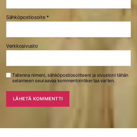
Sähköpostiosoite
*
Verkkosivusto
Tallenna nimeni, sähköpostiosoitteeni ja sivustoni tähän
selaimeen seuraavaa kommentointikertaa varten.