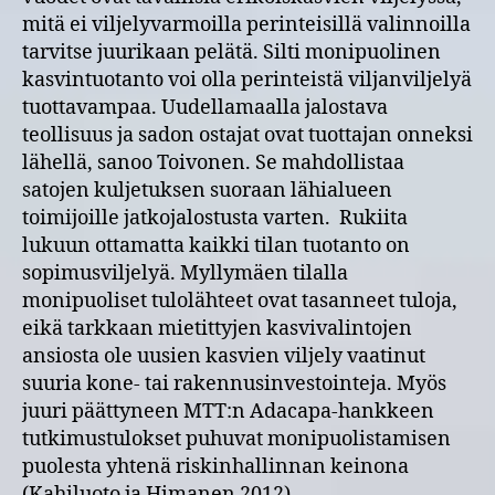
mitä ei viljelyvarmoilla perinteisillä valinnoilla
tarvitse juurikaan pelätä. Silti monipuolinen
kasvintuotanto voi olla perinteistä viljanviljelyä
tuottavampaa. Uudellamaalla jalostava
teollisuus ja sadon ostajat ovat tuottajan onneksi
lähellä, sanoo Toivonen. Se mahdollistaa
satojen kuljetuksen suoraan lähialueen
toimijoille jatkojalostusta varten. Rukiita
lukuun ottamatta kaikki tilan tuotanto on
sopimusviljelyä. Myllymäen tilalla
monipuoliset tulolähteet ovat tasanneet tuloja,
eikä tarkkaan mietittyjen kasvivalintojen
ansiosta ole uusien kasvien viljely vaatinut
suuria kone- tai rakennusinvestointeja. Myös
juuri päättyneen MTT:n Adacapa-hankkeen
tutkimustulokset puhuvat monipuolistamisen
puolesta yhtenä riskinhallinnan keinona
(Kahiluoto ja Himanen 2012).