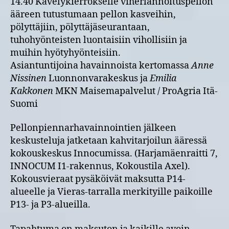
14.40 Kävelykierrokselle viherlannoituspellon
ääreen tutustumaan pellon kasveihin,
pölyttäjiin, pölyttäjäseurantaan,
tuhohyönteisten luontaisiin vihollisiin ja
muihin hyötyhyönteisiin.
Asiantuntijoina havainnoista kertomassa
Anne
Nissinen
Luonnonvarakeskus ja
Emilia
Kakkonen
MKN Maisemapalvelut / ProAgria Itä-
Suomi
Pellonpiennarhavainnointien jälkeen
keskusteluja jatketaan kahvitarjoilun ääressä
kokouskeskus Innocumissa. (Harjamäenraitti 7,
INNOCUM I1-rakennus, Kokoustila Axel).
Kokousvieraat pysäköivät maksutta P14-
alueelle ja Vieras-tarralla merkityille paikoille
P13- ja P3-alueilla.