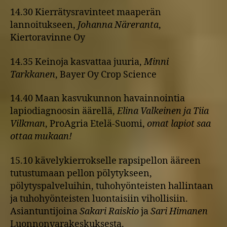
14.30 Kierrätysravinteet maaperän
lannoitukseen,
Johanna Näreranta
,
Kiertoravinne Oy
14.35 Keinoja kasvattaa juuria,
Minni
Tarkkanen
, Bayer Oy Crop Science
14.40 Maan kasvukunnon havainnointia
lapiodiagnoosin äärellä,
Elina Valkeinen ja Tiia
Vilkman
, ProAgria Etelä-Suomi,
omat lapiot saa
ottaa mukaan!
15.10 kävelykierrokselle rapsipellon ääreen
tutustumaan pellon pölytykseen,
pölytyspalveluihin, tuhohyönteisten hallintaan
ja tuhohyönteisten luontaisiin vihollisiin.
Asiantuntijoina
Sakari Raiskio
ja
Sari Himanen
Luonnonvarakeskuksesta.