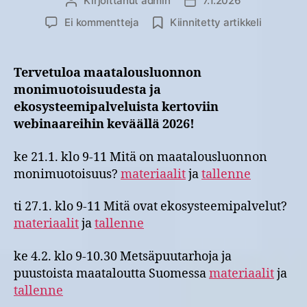
Kirjoittanut
admin
7.1.2026
Kirjoittaja
Julkaisupäivämäärä
artikkeliin
Ei kommentteja
Kiinnitetty artikkeli
Webinaarisarja
maatalousluonnon
monimuotoisuudesta
Tervetuloa maatalousluonnon
2026
monimuotoisuudesta ja
ekosysteemipalveluista kertoviin
webinaareihin keväällä 2026!
ke 21.1. klo 9-11 Mitä on maatalousluonnon
monimuotoisuus?
materiaalit
ja
tallenne
ti 27.1. klo 9-11 Mitä ovat ekosysteemipalvelut?
materiaalit
ja
tallenne
ke 4.2. klo 9-10.30 Metsäpuutarhoja ja
puustoista maataloutta Suomessa
materiaalit
ja
tallenne