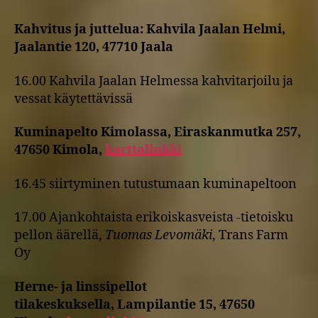
Kahvitus ja juttelua: Kahvila Jaalan Helmi,
Jaalantie 120, 47710 Jaala
16.00 Kahvila Jaalan Helmessa kahvitarjoilu ja
vessat käytettävissä
Kuminapelto Kimolassa, Eiraskanmutka 257,
47650 Kimola,
karttalinkki
16.45 siirtyminen tutustumaan kuminapeltoon
17.00 Ajankohtaista erikoiskasveista -tietoisku
pellon äärellä,
Tuomas Levomäki
, Trans Farm
Oy
Herne- ja linssipellot
tilakeskuksella, Lampilantie 15, 47650