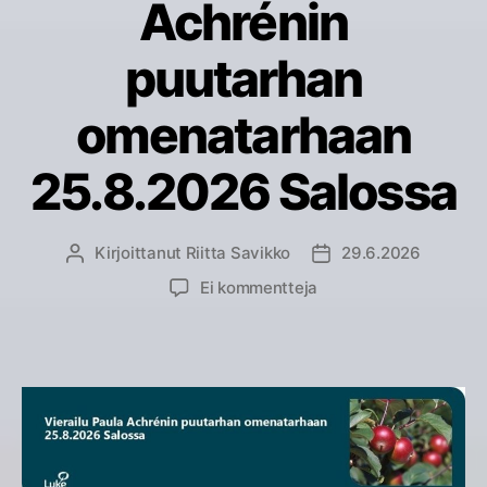
Achrénin
puutarhan
omenatarhaan
25.8.2026 Salossa
Kirjoittanut
Riitta Savikko
29.6.2026
Kirjoittaja
Julkaisupäivämäärä
artikkeliin
Ei kommentteja
Vierailu
Paula
Achrénin
puutarhan
omenatarhaan
25.8.2026
Salossa