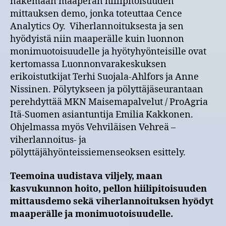
näkemään maaperän hiilipitoisuuden
mittauksen demo, jonka toteuttaa Cence
Analytics Oy. Viherlannoituksesta ja sen
hyödyistä niin maaperälle kuin luonnon
monimuotoisuudelle ja hyötyhyönteisille ovat
kertomassa Luonnonvarakeskuksen
erikoistutkijat Terhi Suojala-Ahlfors ja Anne
Nissinen. Pölytykseen ja pölyttäjäseurantaan
perehdyttää MKN Maisemapalvelut / ProAgria
Itä-Suomen asiantuntija Emilia Kakkonen.
Ohjelmassa myös Vehviläisen Vehreä –
viherlannoitus- ja
pölyttäjähyönteissiemenseoksen esittely.
Teemoina uudistava viljely, maan
kasvukunnon hoito, pellon hiilipitoisuuden
mittausdemo sekä viherlannoituksen hyödyt
maaperälle ja monimuotoisuudelle.