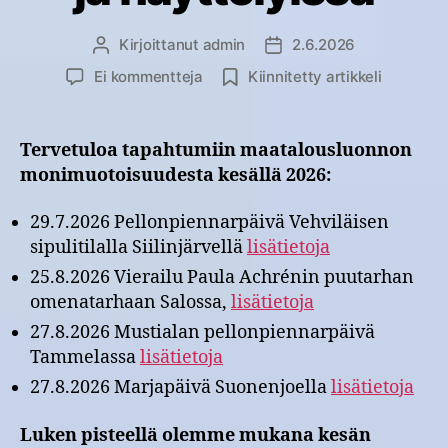
Kirjoittanut
admin
2.6.2026
Kirjoittaja
Julkaisupäivämäärä
artikkeliin
Ei kommentteja
Kiinnitetty artikkeli
Kesällä
2026
maatalousluonnon
Tervetuloa tapahtumiin maatalousluonnon
monimuotoisuus
monimuotoisuudesta kesällä 2026:
esillä
peltopäivissä
29.7.2026 Pellonpiennarpäivä Vehviläisen
ja
sipulitilalla Siilinjärvellä
lisätietoja
näyttelyissä
25.8.2026 Vierailu Paula Achrénin puutarhan
omenatarhaan Salossa,
lisätietoja
27.8.2026 Mustialan pellonpiennarpäivä
Tammelassa
lisätietoja
27.8.2026 Marjapäivä Suonenjoella
lisätietoja
Luken pisteellä olemme mukana kesän