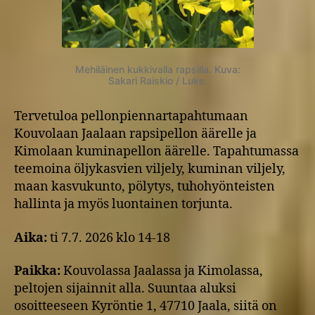
Mehiläinen kukkivalla rapsilla. Kuva:
Sakari Raiskio / Luke.
Tervetuloa pellonpiennartapahtumaan
Kouvolaan Jaalaan rapsipellon äärelle ja
Kimolaan kuminapellon äärelle. Tapahtumassa
teemoina öljykasvien viljely, kuminan viljely,
maan kasvukunto, pölytys, tuhohyönteisten
hallinta ja myös luontainen torjunta.
Aika:
ti 7.7. 2026 klo 14-18
Paikka:
Kouvolassa Jaalassa ja Kimolassa,
peltojen sijainnit alla. Suuntaa aluksi
osoitteeseen Kyröntie 1, 47710 Jaala, siitä on