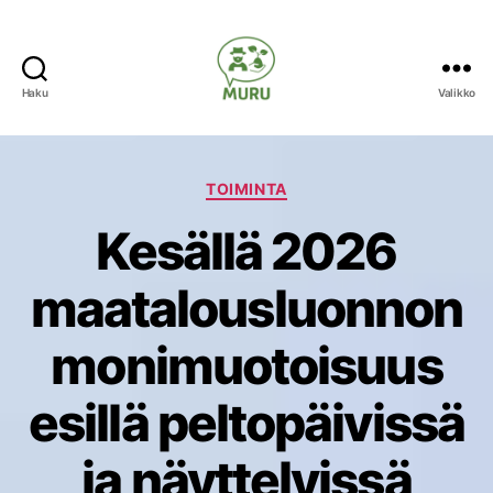
Haku
Valikko
Ilmastonmuu
varautumine
Kategoriat
TOIMINTA
maataloudes
Kesällä 2026
maatalousluonnon
monimuotoisuus
esillä peltopäivissä
ja näyttelyissä