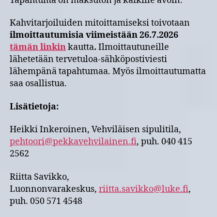
Tapahtuma on maksuton ja kaikille avoin.
Kahvitarjoiluiden mitoittamiseksi toivotaan
ilmoittautumisia viimeistään 26.7.2026
tämän linkin
kautta
.
Ilmoittautuneille
lähetetään tervetuloa-sähköpostiviesti
lähempänä tapahtumaa. Myös ilmoittautumatta
saa osallistua.
Lisätietoja:
Heikki Inkeroinen, Vehviläisen sipulitila,
pehtoori@pekkavehvilainen.fi
, puh. 040 415
2562
Riitta Savikko,
Luonnonvarakeskus,
riitta.savikko@luke.fi
,
puh. 050 571 4548