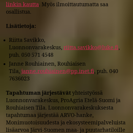
linkin kautta
. Myös ilmoittautumatta saa
osallistua.
Lisätietoja:
Riitta Savikko,
Luonnonvarakeskus,
riitta.savikko@luke.fi
,
puh. 050 571 4548
Janne Rouhiainen, Rouhiaisen
Tila,
janne.rouhiainen@pp.inet.fi
, puh. 040
7636023
Tapahtuman järjestävät
yhteistyössä
Luonnonvarakeskus, ProAgria Etelä-Suomi ja
Rouhiaisen Tila. Luonnonvarakeskuksesta
tapahtumaa järjestää ARVO-hanke,
Monimuotoisuudesta ja ekosysteemipalveluista
lisäarvoa Järvi-Suomen maa- ja puutarhatiloille