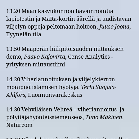
13.20 Maan kasvukunnon havainnointia
lapiotestin ja MaRa-kortin äärellä ja uudistavan
viljelyn oppeja peltomaan hoitoon,
Juuso Joona
,
Tyynelän tila
13.50 Maaperän hiilipitoisuuden mittauksen
demo,
Paavo Kajovirta
, Cense Analytics -
yrityksen mittaustiimi
14.20 Viherlannoituksen ja viljelykierron
monipuolistamisen hyötyjä,
Terhi Suojala-
Ahlfors
, Luonnonvarakeskus
14.30 Vehviläisen Vehreä – viherlannoitus- ja
pölyttäjähyönteissiemenseos,
Timo Mäkinen
,
Naturcom