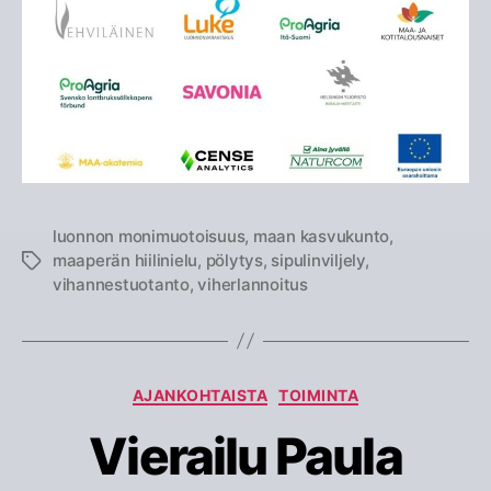
luonnon monimuotoisuus
,
maan kasvukunto
,
maaperän hiilinielu
,
pölytys
,
sipulinviljely
,
Avainsanat
vihannestuotanto
,
viherlannoitus
Kategoriat
AJANKOHTAISTA
TOIMINTA
Vierailu Paula