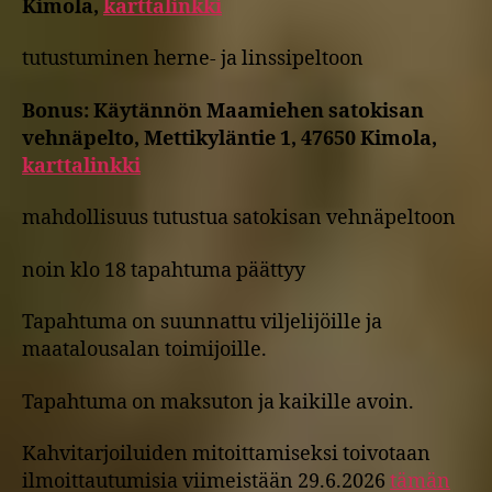
Kimola,
karttalinkki
tutustuminen herne- ja linssipeltoon
Bonus: Käytännön Maamiehen satokisan
vehnäpelto, Mettikyläntie 1, 47650 Kimola,
karttalinkki
mahdollisuus tutustua satokisan vehnäpeltoon
noin klo 18 tapahtuma päättyy
Tapahtuma on suunnattu viljelijöille ja
maatalousalan toimijoille.
Tapahtuma on maksuton ja kaikille avoin.
Kahvitarjoiluiden mitoittamiseksi toivotaan
ilmoittautumisia viimeistään 29.6.2026
tämän