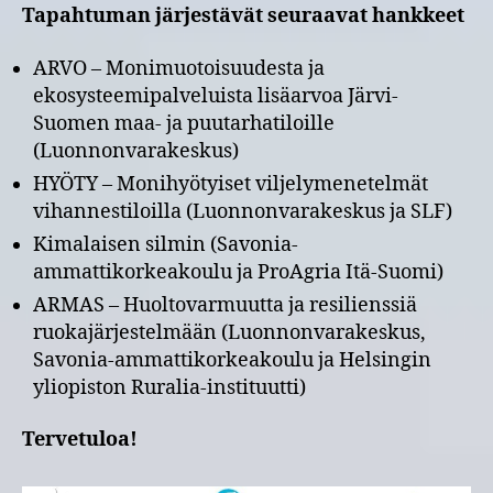
Tapahtuman järjestävät seuraavat hankkeet
ARVO – Monimuotoisuudesta ja
ekosysteemipalveluista lisäarvoa Järvi-
Suomen maa- ja puutarhatiloille
(Luonnonvarakeskus)
HYÖTY – Monihyötyiset viljelymenetelmät
vihannestiloilla (Luonnonvarakeskus ja SLF)
Kimalaisen silmin (Savonia-
ammattikorkeakoulu ja ProAgria Itä-Suomi)
ARMAS – Huoltovarmuutta ja resilienssiä
ruokajärjestelmään (Luonnonvarakeskus,
Savonia-ammattikorkeakoulu ja Helsingin
yliopiston Ruralia-instituutti)
Tervetuloa!