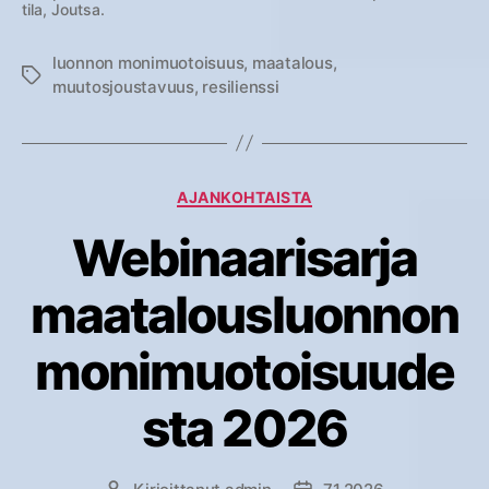
tila, Joutsa.
luonnon monimuotoisuus
,
maatalous
,
Avainsanat
muutosjoustavuus
,
resilienssi
Kategoriat
AJANKOHTAISTA
Webinaarisarja
maatalousluonnon
monimuotoisuude
sta 2026