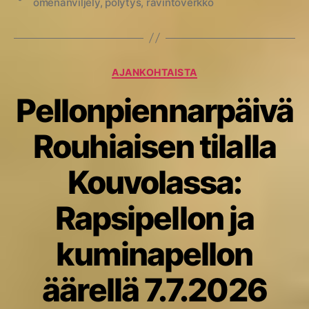
omenanviljely
,
pölytys
,
ravintoverkko
Kategoriat
AJANKOHTAISTA
Pellonpiennarpäivä
Rouhiaisen tilalla
Kouvolassa:
Rapsipellon ja
kuminapellon
äärellä 7.7.2026