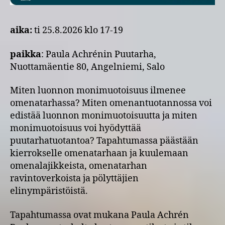
aika:
ti 25.8.2026 klo 17-19
paikka
: Paula Achrénin Puutarha,
Nuottamäentie 80, Angelniemi, Salo
Miten luonnon monimuotoisuus ilmenee
omenatarhassa? Miten omenantuotannossa voi
edistää luonnon monimuotoisuutta ja miten
monimuotoisuus voi hyödyttää
puutarhatuotantoa? Tapahtumassa päästään
kierrokselle omenatarhaan ja kuulemaan
omenalajikkeista, omenatarhan
ravintoverkoista ja pölyttäjien
elinympäristöistä.
Tapahtumassa ovat mukana Paula Achrén