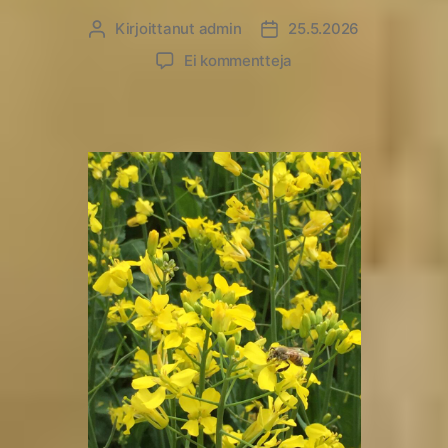
Kirjoittanut
admin
25.5.2026
Kirjoittaja
Julkaisupäivämäärä
artikkeliin
Ei kommentteja
Pellonpiennarpäivä
Rouhiaisen
tilalla
Kouvolassa:
Rapsipellon
ja
kuminapellon
äärellä
7.7.2026