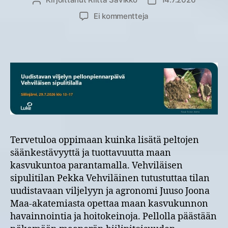
Kirjoittaja
Julkaisupäivämäärä
artikkeliin
Ei kommentteja
Uudistavan
viljelyn
pellonpiennarpäivä
Vehviläisen
sipulitilalla
29.7.2026
Siilinjärvellä
Tervetuloa oppimaan kuinka lisätä peltojen
säänkestävyyttä ja tuottavuutta maan
kasvukuntoa parantamalla. Vehviläisen
sipulitilan Pekka Vehviläinen tutustuttaa tilan
uudistavaan viljelyyn ja agronomi Juuso Joona
Maa-akatemiasta opettaa maan kasvukunnon
havainnointia ja hoitokeinoja. Pellolla päästään