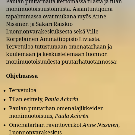
Paulan puutarhalta kertomassa tilasta ja tilan
monimuotoisuustoimista. Asiantuntijoina
tapahtumassa ovat mukana myös Anne
Nissinen ja Sakari Raiskio
Luonnonvarakeskuksesta sekä Ville
Korpelainen Ammattiopisto Liviasta.
Tervetuloa tutustumaan omenatarhaan ja
kuulemaan ja keskustelemaan luonnon
monimuotoisuudesta puutarhatuotannossa!
Ohjelmassa
Tervetuloa
Tilan esittely,
Paula Achrén
Paulan puutarhan omenalajikkeiden
monimuotoisuus,
Paula Achrén
Omenatarhan ravintoverkot
Anne Nissinen
,
Luonnonvarakeskus