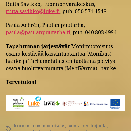
Riitta Savikko, Luonnonvarakeskus,
riitta.savikko@luke.fi
, puh. 050 571 4548
Paula Achrén, Paulan puutarha,
paula@paulanpuutarha.fi
, puh. 040 803 4994
Tapahtuman järjestävät
Monimuotoisuus
osana kestävää kasvintuotantoa (Monikas)-
hanke ja Tarhamehiläisten tuottama pölytys
osana huoltovarmuutta (MehiVarma) -hanke.
Tervetuloa!
luonnon monimuotoisuus
,
luontainen torjunta
,
Avainsanat