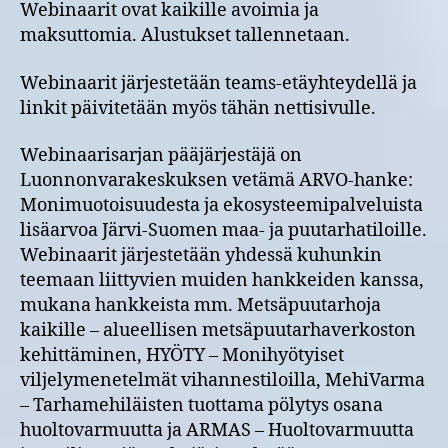
Webinaarit ovat kaikille avoimia ja
maksuttomia. Alustukset tallennetaan.
Webinaarit järjestetään teams-etäyhteydellä ja
linkit päivitetään myös tähän nettisivulle.
Webinaarisarjan pääjärjestäjä on
Luonnonvarakeskuksen vetämä ARVO-hanke:
Monimuotoisuudesta ja ekosysteemipalveluista
lisäarvoa Järvi-Suomen maa- ja puutarhatiloille.
Webinaarit järjestetään yhdessä kuhunkin
teemaan liittyvien muiden hankkeiden kanssa,
mukana hankkeista mm. Metsäpuutarhoja
kaikille – alueellisen metsäpuutarhaverkoston
kehittäminen, HYÖTY – Monihyötyiset
viljelymenetelmät vihannestiloilla, MehiVarma
– Tarhamehiläisten tuottama pölytys osana
huoltovarmuutta ja ARMAS – Huoltovarmuutta