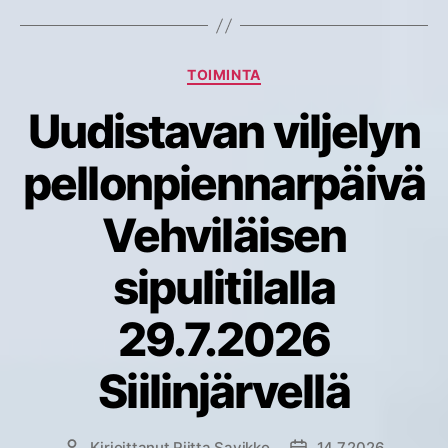
Kategoriat
TOIMINTA
Uudistavan viljelyn
pellonpiennarpäivä
Vehviläisen
sipulitilalla
29.7.2026
Siilinjärvellä
Kirjoittanut
Riitta Savikko
14.7.2026