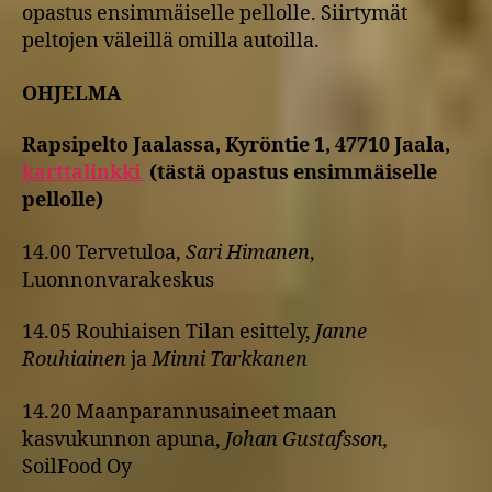
opastus ensimmäiselle pellolle. Siirtymät
peltojen väleillä omilla autoilla.
OHJELMA
Rapsipelto Jaalassa, Kyröntie 1, 47710 Jaala,
karttalinkki
(tästä opastus ensimmäiselle
pellolle)
14.00 Tervetuloa,
Sari Himanen
,
Luonnonvarakeskus
14.05 Rouhiaisen Tilan esittely,
Janne
Rouhiainen
ja
Minni Tarkkanen
14.20 Maanparannusaineet maan
kasvukunnon apuna,
Johan Gustafsson,
SoilFood Oy